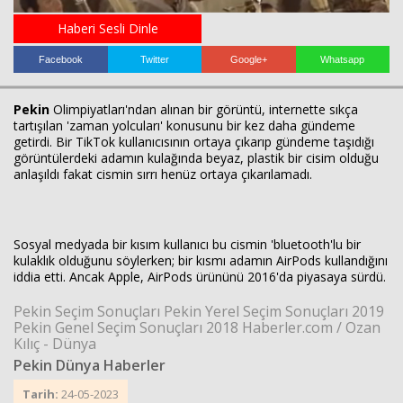
Haberi Sesli Dinle
Facebook
Twitter
Google+
Whatsapp
Haberin Doğru Adresi.
Pekin
Olimpiyatları'ndan alınan bir görüntü, internette sıkça
tartışılan 'zaman yolcuları' konusunu bir kez daha gündeme
getirdi. Bir TikTok kullanıcısının ortaya çıkarıp gündeme taşıdığı
görüntülerdeki adamın kulağında beyaz, plastik bir cisim olduğu
anlaşıldı fakat cismin sırrı henüz ortaya çıkarılamadı.
Sosyal medyada bir kısım kullanıcı bu cismin 'bluetooth'lu bir
kulaklık olduğunu söylerken; bir kısmı adamın AirPods kullandığını
iddia etti. Ancak Apple, AirPods ürününü 2016'da piyasaya sürdü.
Pekin Seçim Sonuçları Pekin Yerel Seçim Sonuçları 2019
Pekin Genel Seçim Sonuçları 2018 Haberler.com / Ozan
Kılıç - Dünya
Pekin Dünya Haberler
Tarih:
24-05-2023