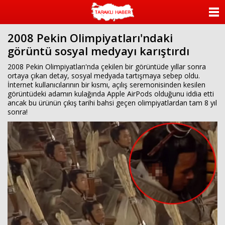
ANASAYFA
2008 Pekin Olimpiyatları'ndaki
KATEGORİLER
görüntü sosyal medyayı karıştırdı
YAZARLAR
2008 Pekin Olimpiyatları'nda çekilen bir görüntüde yıllar sonra
ortaya çıkan detay, sosyal medyada tartışmaya sebep oldu.
İnternet kullanıcılarının bir kısmı, açılış seremonisinden kesilen
ANKETLER
görüntüdeki adamın kulağında Apple AirPods olduğunu iddia etti
ancak bu ürünün çıkış tarihi bahsi geçen olimpiyatlardan tam 8 yıl
sonra!
FOTO GALERİ
VİDEO GALERİ
KÜNYE
İLETİŞİM