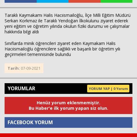
Taraklı Kaymakamı Halis Hacıismailoğlu, İlçe Milli Eğitim Müdürü
Serkan Korkmaz ile Taraklı Yendoğan İlkokulunu ziyaret ederek
Haberin Doğru Adresi.
yeni eğitim ve öğretim yılında okulun fiziki durumu ve çalışmalar
hakkında bilgi aldı
Sınıflarda minik öğrencileri ziyaret eden Kaymakam Halis
Hacıismailoğlu öğrencilere sağlıklı ve başarılı bir öğretim yılı
geçirmeleri temennisinde bulundu
Tarih:
07-09-2021
YORUMLAR
YORUM YAP | 0 Yorum
Henüz yorum eklenmemiştir.
Bu Haber'e ilk yorum yapan siz olun.
FACEBOOK YORUM