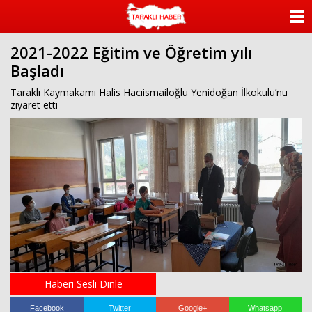
ANASAYFA
2021-2022 Eğitim ve Öğretim yılı
KATEGORİLER
Başladı
YAZARLAR
Taraklı Kaymakamı Halis Hacıismailoğlu Yenidoğan İlkokulu’nu
ziyaret etti
ANKETLER
FOTO GALERİ
VİDEO GALERİ
KÜNYE
İLETİŞİM
Haberi Sesli Dinle
Facebook
Twitter
Google+
Whatsapp