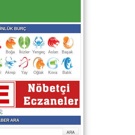
NLÜK BURÇ
Boğa
İkizler
Yengeç
Aslan
Başak
i
Akrep
Yay
Oğlak
Kova
Balık
BER ARA