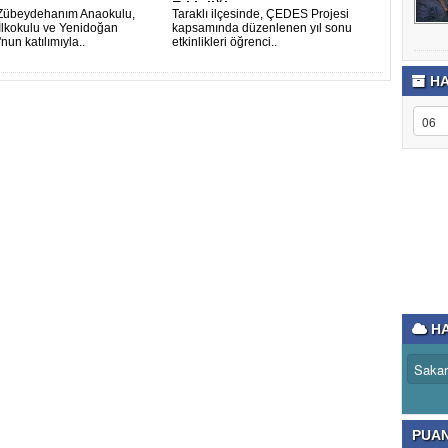
Etkinliği..
 Zübeydehanım Anaokulu,
Taraklı ilçesinde, ÇEDES Projesi
 İlkokulu ve Yenidoğan
kapsamında düzenlenen yıl sonu
'nun katılımıyla..
etkinlikleri öğrenci..
HA
HA
PUA