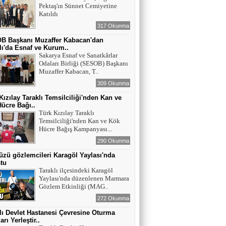
Pektaş'ın Sünnet Cemiyetine
Katıldı
317 Okunma
B Başkanı Muzaffer Kabacan'dan
lı'da Esnaf ve Kurum..
Sakarya Esnaf ve Sanatkârlar
Odaları Birliği (SESOB) Başkanı
Muzaffer Kabacan, T..
309 Okunma
Kızılay Taraklı Temsilciliği'nden Kan ve
ücre Bağı..
Türk Kızılay Taraklı
Temsilciliği'nden Kan ve Kök
Hücre Bağış Kampanyası...
290 Okunma
zü gözlemcileri Karagöl Yaylası'nda
tu
Taraklı ilçesindeki Karagöl
Yaylası'nda düzenlenen Marmara
Gözlem Etkinliği (MAG..
272 Okunma
lı Devlet Hastanesi Çevresine Oturma
rı Yerleştir..