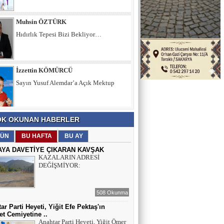
Muhsin ÖZTÜRK
Hıdırlık Tepesi Bizi Bekliyor…
İzzettin KÖMÜRCÜ
Sayın Yusuf Alemdar’a Açık Mektup
Şule KAYA DEMİRKIRAN
K OKUNAN HABERLER
İÇ SESİMİZ VE DÜŞÜNCELERİMİZ
ÜN
BU HAFTA
BU AY
AYA DAVETİYE ÇIKARAN KAVŞAK
KAZALARIN ADRESİ
Muhsin ÖZTÜRK
DEĞİŞMİYOR:
Hıdırlık Tepesi Bizi Bekliyor…
508 Okunma
ar Parti Heyeti, Yiğit Efe Pektaş'ın
t Cemiyetine ..
Anahtar Parti Heyeti, Yiğit Ömer