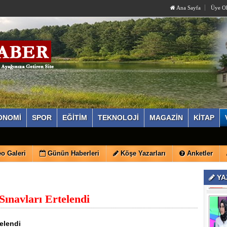
Ana Sayfa
Üye O
ONOMİ
SPOR
EĞİTİM
TEKNOLOJİ
MAGAZİN
KİTAP
o Galeri
Günün Haberleri
Köşe Yazarları
Anketler
YA
Sınavları Ertelendi
telendi