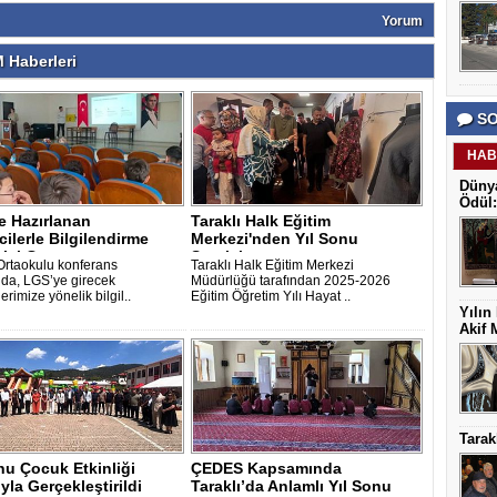
Yorum
 Haberleri
SO
HAB
Dünya
Ödül:
e Hazırlanan
Taraklı Halk Eğitim
ilerle Bilgilendirme
Merkezi'nden Yıl Sonu
isi Gerçe..
Sergisi
 Ortaokulu konferans
Taraklı Halk Eğitim Merkezi
da, LGS’ye girecek
Müdürlüğü tarafından 2025-2026
erimize yönelik bilgil..
Eğitim Öğretim Yılı Hayat ..
Yılın
Akif 
Tarak
nu Çocuk Etkinliği
ÇEDES Kapsamında
la Gerçekleştirildi
Taraklı’da Anlamlı Yıl Sonu