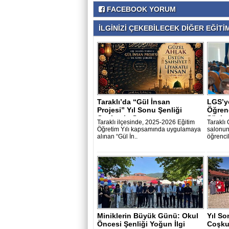
FACEBOOK YORUM
İLGİNİZİ ÇEKEBİLECEK DİĞER EĞİTİM
Taraklı’da “Gül İnsan
LGS’y
Projesi” Yıl Sonu Şenliği
Öğrenc
Coşkuyla Ger..
Söyleş
Taraklı ilçesinde, 2025-2026 Eğitim
Taraklı
Öğretim Yılı kapsamında uygulamaya
salonun
alınan “Gül İn..
öğrencil
Miniklerin Büyük Günü: Okul
Yıl So
Öncesi Şenliği Yoğun İlgi
Coşkuy