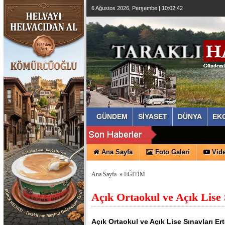
6 Ağustos 2026, Perşembe | 10:02:43
GÜNDEM
SİYASET
DÜNYA
EK
Ana Sayfa
Foto Galeri
Vide
Ana Sayfa
»
EĞİTİM
Açık Ortaokul ve Açık Lise 
Açık Ortaokul ve Açık Lise Sınavları Er