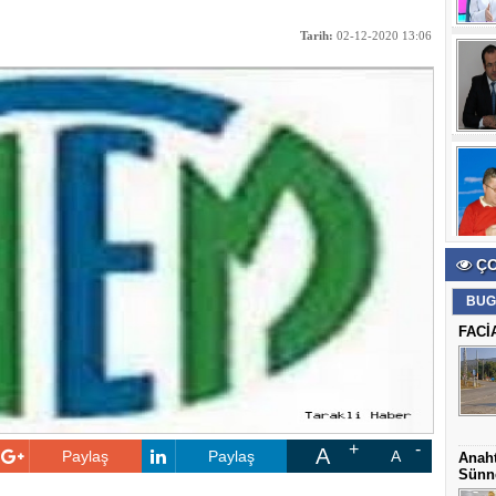
Tarih:
02-12-2020 13:06
ÇO
BUG
FACİ
A
Paylaş
Paylaş
A
Anaht
Sünne