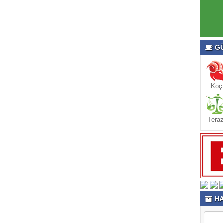
GÜ
Koç
Teraz
HA