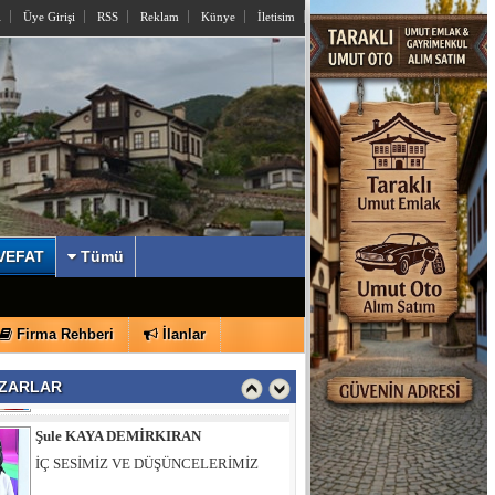
l
Üye Girişi
RSS
Reklam
Künye
İletisim
VEFAT
Tümü
İzzettin KÖMÜRCÜ
Firma Rehberi
İlanlar
Sayın Yusuf Alemdar’a Açık Mektup
ZARLAR
Şule KAYA DEMİRKIRAN
İÇ SESİMİZ VE DÜŞÜNCELERİMİZ