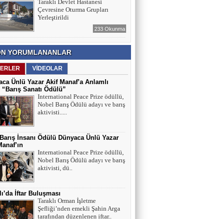
Taraklı Devlet Hastanesi
Çevresine Oturma Grupları
Yerleştirildi
233 Okunma
N YORUMLANANLAR
ERLER
VİDEOLAR
ca Ünlü Yazar Akif Manaf’a Anlamlı
 “Barış Sanatı Ödülü”
International Peace Prize ödüllü,
Nobel Barış Ödülü adayı ve barış
aktivisti.....
 Barış İnsanı Ödülü Dünyaca Ünlü Yazar
Manaf’ın
International Peace Prize ödüllü,
Nobel Barış Ödülü adayı ve barış
aktivisti, dü..
lı’da İftar Buluşması
Taraklı Orman İşletme
Şefliği’nden emekli Şahin Arga
tarafından düzenlenen iftar..