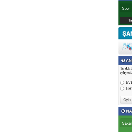
T
AN
Taraklı 
çalışmal
EV
HA
NA