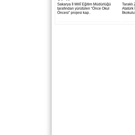
Gördü..
Sakarya İl Millî Eğitim Müdürlüğü
Taraklı
tarafından yürütülen “Önce Okul
Atatürk
Öncesi” projesi kap..
İlkokulu