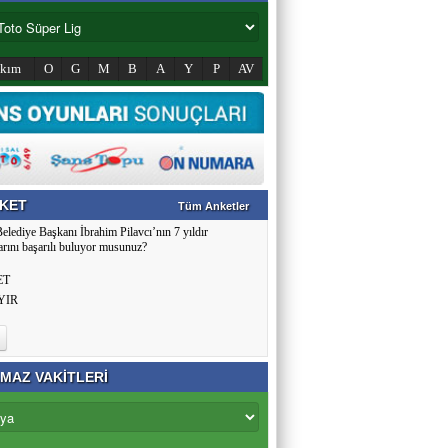
akım
O
G
M
B
A
Y
P
AV
KET
Tüm Anketler
Belediye Başkanı İbrahim Pilavcı’nın 7 yıldır
arını başarılı buluyor musunuz?
ET
YIR
MAZ VAKİTLERİ