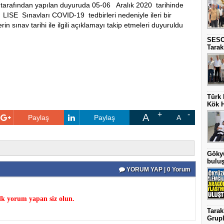
 tarafından yapılan duyuruda 05-06 Aralık 2020 tarihinde
SE Sınavları COVID-19 tedbirleri nedeniyle ileri bir
erin sınav tarihi ile ilgili açıklamayı takip etmeleri duyuruldu
SESO
Tarak
Türk 
Kök H
A
Paylaş
Paylaş
A
Gökyü
buluş
YORUM YAP | 0 Yorum
k yorum yapan siz olun.
Tarak
Grupla