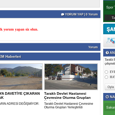
YORUM YAP | 0 Yorum
T
k yorum yapan siz olun.
Yorum
AN
M Haberleri
Taraklı 
çalışmal
EV
HA
YA DAVETİYE ÇIKARAN
Taraklı Devlet Hastanesi
NA
AK
Çevresine Oturma Grupları
Yerleştir..
RIN ADRESİ DEĞİŞMİYOR:
Taraklı Devlet Hastanesi Çevresine
Oturma Grupları Yerleştirildi