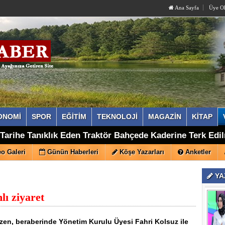
Ana Sayfa
Üye O
ONOMİ
SPOR
EĞİTİM
TEKNOLOJİ
MAGAZİN
KİTAP
eni Parti'ye Geçen İsmail Doğan, Taraklı Kurucu İlçe Ba
a Tarihe Tanıklık Eden Traktör Bahçede Kaderine Terk Edi
o Galeri
Günün Haberleri
Köşe Yazarları
Anketler
YA
ı ziyaret
Özen, beraberinde Yönetim Kurulu Üyesi Fahri Kolsuz ile