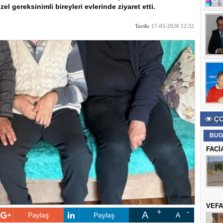
el gereksinimli bireyleri evlerinde ziyaret etti.
Tarih:
17-05-2026 12:32
ÇO
BUG
FACİ
VEFA
A
Paylaş
Paylaş
A