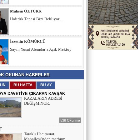
İzzettin KÖMÜRCÜ
Sayın Yusuf Alemdar’a Açık Mektup
Şule KAYA DEMİRKIRAN
İÇ SESİMİZ VE DÜŞÜNCELERİMİZ
Muhsin ÖZTÜRK
K OKUNAN HABERLER
Hıdırlık Tepesi Bizi Bekliyor…
ÜN
BU HAFTA
BU AY
AYA DAVETİYE ÇIKARAN KAVŞAK
KAZALARIN ADRESİ
DEĞİŞMİYOR:
538 Okunma
T
Taraklı Hacımurat
Mahallesi’nden merhum