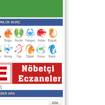
NLÜK BURÇ
Boğa
İkizler
Yengeç
Aslan
Başak
i
Akrep
Yay
Oğlak
Kova
Balık
BER ARA