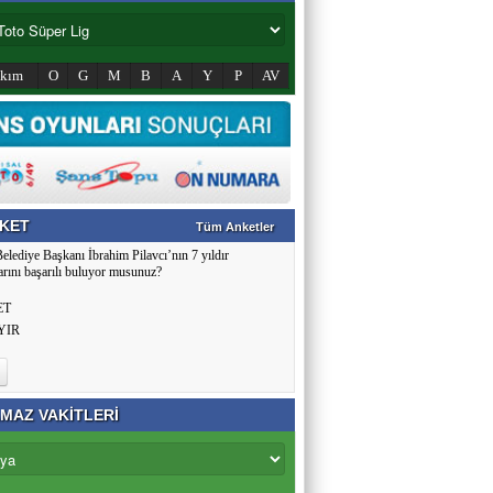
akım
O
G
M
B
A
Y
P
AV
KET
Tüm Anketler
Belediye Başkanı İbrahim Pilavcı’nın 7 yıldır
arını başarılı buluyor musunuz?
ET
YIR
MAZ VAKİTLERİ