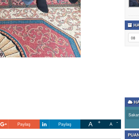
HA
HA
A
Paylaş
Paylaş
A
PUA