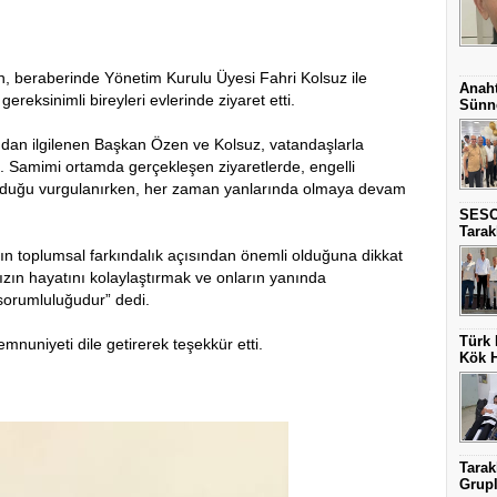
n, beraberinde Yönetim Kurulu Üyesi Fahri Kolsuz ile
Anaht
ereksinimli bireyleri evlerinde ziyaret etti.
Sünne
kından ilgilenen Başkan Özen ve Kolsuz, vatandaşlarla
di. Samimi ortamda gerçekleşen ziyaretlerde, engelli
 olduğu vurgulanırken, her zaman yanlarında olmaya devam
SESO
Tarak
ın toplumsal farkındalık açısından önemli olduğuna dikkat
ızın hayatını kolaylaştırmak ve onların yanında
sorumluluğudur” dedi.
Türk 
emnuniyeti dile getirerek teşekkür etti.
Kök H
Tarak
Grupla