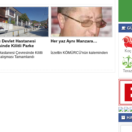
GÜ
ı Devlet Hastanesi
Her yaz Aynı Manzara…
inde Kilitli Parke
ası ..
Koç
astanesi Çevresinde Kilitli
İzzettin KÖMÜRCÜ'nün kaleminden
alışması Tamamlandı
Teraz
HA