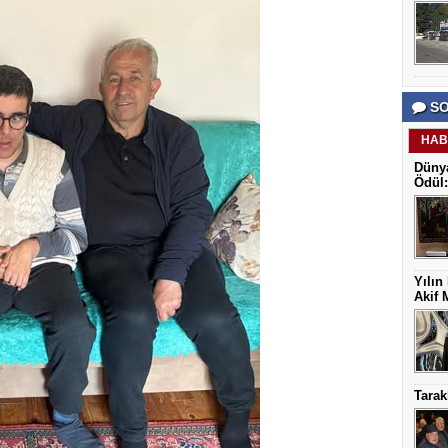
SO
HAB
Dünya
Ödül:
Yılın
Akif 
Tarak