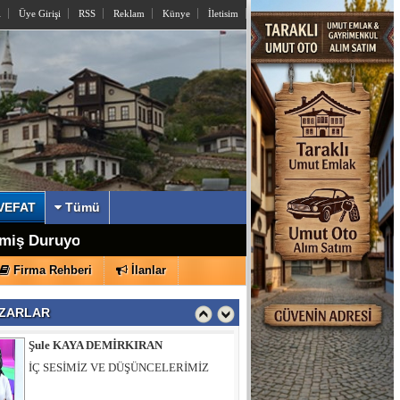
l
Üye Girişi
RSS
Reklam
Künye
İletisim
İzzettin KÖMÜRCÜ
Sayın Yusuf Alemdar’a Açık Mektup
VEFAT
Tümü
şkanı Oldu
lmiş Duruyor
Şule KAYA DEMİRKIRAN
Firma Rehberi
İlanlar
İÇ SESİMİZ VE DÜŞÜNCELERİMİZ
ZARLAR
Muhsin ÖZTÜRK
Hıdırlık Tepesi Bizi Bekliyor…