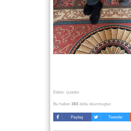
Editör: izzettin
Bu haber
383
defa okunmuştur.
Paylaş
Tweetle