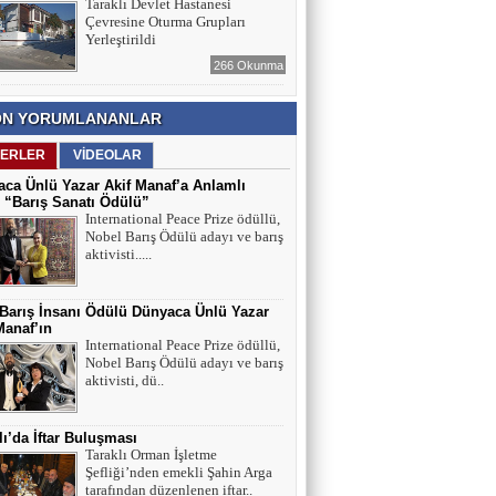
Taraklı Devlet Hastanesi
Çevresine Oturma Grupları
Yerleştirildi
266 Okunma
N YORUMLANANLAR
ERLER
VİDEOLAR
ca Ünlü Yazar Akif Manaf’a Anlamlı
 “Barış Sanatı Ödülü”
International Peace Prize ödüllü,
Nobel Barış Ödülü adayı ve barış
aktivisti.....
 Barış İnsanı Ödülü Dünyaca Ünlü Yazar
Manaf’ın
International Peace Prize ödüllü,
Nobel Barış Ödülü adayı ve barış
aktivisti, dü..
lı’da İftar Buluşması
Taraklı Orman İşletme
Şefliği’nden emekli Şahin Arga
tarafından düzenlenen iftar..