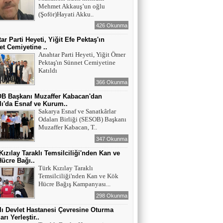
Mehmet Akkauş’un oğlu
(Şoför)Hayati Akku..
426 Okunma
ar Parti Heyeti, Yiğit Efe Pektaş'ın
t Cemiyetine ..
Anahtar Parti Heyeti, Yiğit Ömer
Pektaş'ın Sünnet Cemiyetine
Katıldı
366 Okunma
B Başkanı Muzaffer Kabacan'dan
lı'da Esnaf ve Kurum..
Sakarya Esnaf ve Sanatkârlar
Odaları Birliği (SESOB) Başkanı
Muzaffer Kabacan, T..
347 Okunma
Kızılay Taraklı Temsilciliği'nden Kan ve
ücre Bağı..
Türk Kızılay Taraklı
Temsilciliği'nden Kan ve Kök
Hücre Bağış Kampanyası...
298 Okunma
lı Devlet Hastanesi Çevresine Oturma
rı Yerleştir..