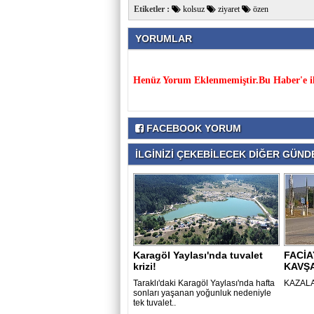
Etiketler :
kolsuz
ziyaret
özen
YORUMLAR
Henüz Yorum Eklenmemiştir.Bu Haber'e il
FACEBOOK YORUM
İLGİNİZİ ÇEKEBİLECEK DİĞER GÜNDE
Karagöl Yaylası'nda tuvalet
FACİA
krizi!
KAVŞ
Taraklı'daki Karagöl Yaylası'nda hafta
KAZALA
sonları yaşanan yoğunluk nedeniyle
tek tuvalet..