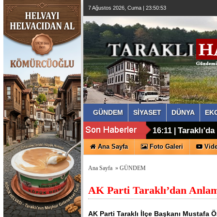
7 Ağustos 2026, Cuma | 23:50:54
GÜNDEM
SİYASET
DÜNYA
EK
CHP'den Y
15:03 |
Taraklı'd
16:11 |
Ana Sayfa
Foto Galeri
Vide
Ana Sayfa
»
GÜNDEM
AK Parti Taraklı’dan Anlaml
AK Parti Taraklı İlçe Başkanı Mustafa 