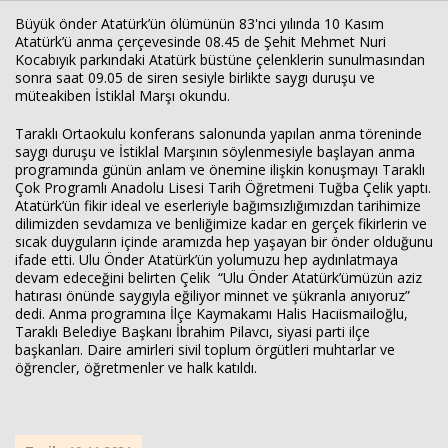
Büyük önder Atatürk’ün ölümünün 83'nci yılında 10 Kasım
Atatürk’ü anma çerçevesinde 08.45 de Şehit Mehmet Nuri
Kocabıyık parkındaki Atatürk büstüne çelenklerin sunulmasından
Haberin Doğru Adresi.
sonra saat 09.05 de siren sesiyle birlikte saygı duruşu ve
müteakiben İstiklal Marşı okundu.
Taraklı Ortaokulu konferans salonunda yapılan anma töreninde
saygı duruşu ve İstiklal Marşının söylenmesiyle başlayan anma
programında günün anlam ve önemine ilişkin konuşmayı Taraklı
Çok Programlı Anadolu Lisesi Tarih Öğretmeni Tuğba Çelik yaptı.
Atatürk’ün fikir ideal ve eserleriyle bağımsızlığımızdan tarihimize
dilimizden sevdamıza ve benliğimize kadar en gerçek fikirlerin ve
sıcak duyguların içinde aramızda hep yaşayan bir önder olduğunu
ifade etti. Ulu Önder Atatürk’ün yolumuzu hep aydınlatmaya
devam edeceğini belirten Çelik “Ulu Önder Atatürk’ümüzün aziz
hatırası önünde saygıyla eğiliyor minnet ve şükranla anıyoruz”
dedi. Anma programına İlçe Kaymakamı Halis Hacıismailoğlu,
Taraklı Belediye Başkanı İbrahim Pilavcı, siyasi parti ilçe
başkanları. Daire amirleri sivil toplum örgütleri muhtarlar ve
öğrencler, öğretmenler ve halk katıldı.