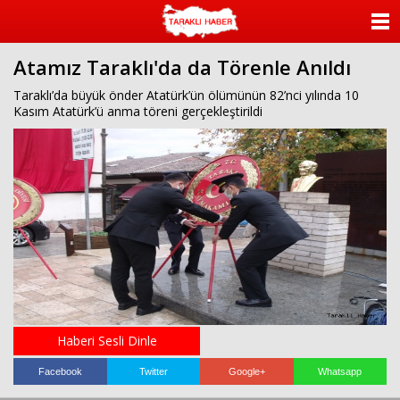
ANASAYFA
Atamız Taraklı'da da Törenle Anıldı
KATEGORİLER
Taraklı’da büyük önder Atatürk’ün ölümünün 82’nci yılında 10
Kasım Atatürk’ü anma töreni gerçekleştirildi
YAZARLAR
ANKETLER
FOTO GALERİ
VİDEO GALERİ
KÜNYE
İLETİŞİM
Haberi Sesli Dinle
Facebook
Twitter
Google+
Whatsapp