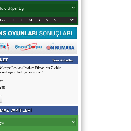
akım
O
G
M
B
A
Y
P
AV
KET
Tüm Anketler
Belediye Başkanı İbrahim Pilavcı’nın 7 yıldır
arını başarılı buluyor musunuz?
ET
YIR
MAZ VAKİTLERİ