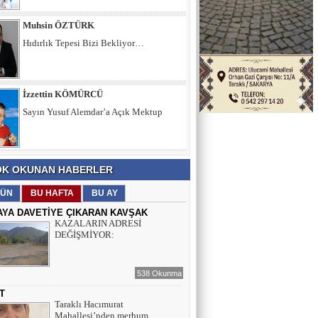
Muhsin ÖZTÜRK
Hıdırlık Tepesi Bizi Bekliyor…
İzzettin KÖMÜRCÜ
Sayın Yusuf Alemdar’a Açık Mektup
Şule KAYA DEMİRKIRAN
K OKUNAN HABERLER
İÇ SESİMİZ VE DÜŞÜNCELERİMİZ
ÜN
BU HAFTA
BU AY
AYA DAVETİYE ÇIKARAN KAVŞAK
KAZALARIN ADRESİ
Muhsin ÖZTÜRK
DEĞİŞMİYOR:
Hıdırlık Tepesi Bizi Bekliyor…
538 Okunma
T
Taraklı Hacımurat
Mahallesi’nden merhum