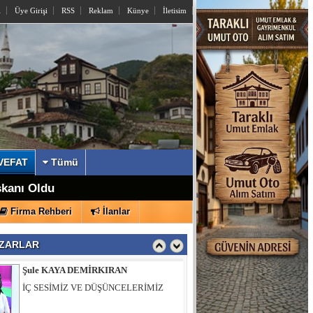
l
Üye Girişi
RSS
Reklam
Künye
İletisim
VEFAT
Tümü
lmiş Duruyor
şkanı Oldu
İzzettin KÖMÜRCÜ
Firma Rehberi
İlanlar
Sayın Yusuf Alemdar’a Açık Mektup
ZARLAR
Şule KAYA DEMİRKIRAN
İÇ SESİMİZ VE DÜŞÜNCELERİMİZ