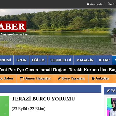
Ana Sayfa
Üye O
ONOMİ
SPOR
EĞİTİM
TEKNOLOJİ
MAGAZİN
KİTAP
a Tarihe Tanıklık Eden Traktör Bahçede Kaderine Terk Edi
eni Parti'ye Geçen İsmail Doğan, Taraklı Kurucu İlçe Ba
o Galeri
Günün Haberleri
Köşe Yazarları
Anketler
YA
TERAZİ BURCU YORUMU
(23 Eylül / 22 Ekim)