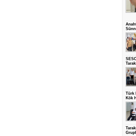
Anaht
Sünne
SESO
Tarak
Türk 
Kök H
Tarak
Grupla