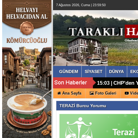
7 Ağustos 2026, Cuma | 23:59:50
GÜNDEM
SİYASET
DÜNYA
EK
Taraklı'd
16:11 |
CHP'den Y
15:03 |
Ana Sayfa
Foto Galeri
Vide
TERAZİ Burcu Yorumu