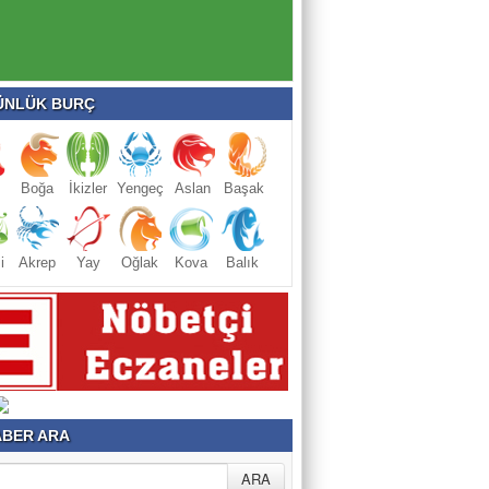
NLÜK BURÇ
Boğa
İkizler
Yengeç
Aslan
Başak
i
Akrep
Yay
Oğlak
Kova
Balık
BER ARA