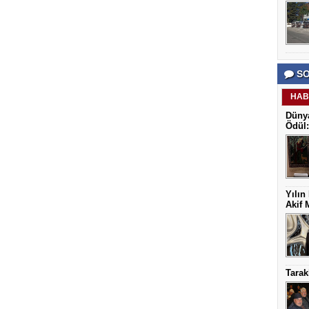
SO
HAB
Dünya
Ödül:
Yılın
Akif 
Tarak