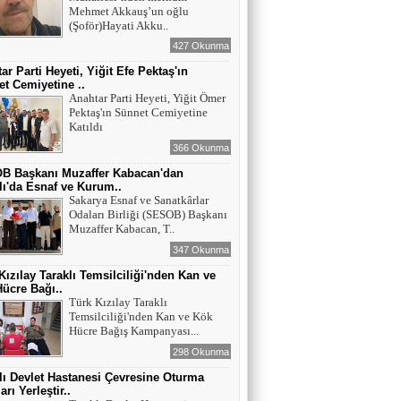
Mehmet Akkauş’un oğlu
(Şoför)Hayati Akku..
427 Okunma
ar Parti Heyeti, Yiğit Efe Pektaş'ın
t Cemiyetine ..
Anahtar Parti Heyeti, Yiğit Ömer
Pektaş'ın Sünnet Cemiyetine
Katıldı
366 Okunma
B Başkanı Muzaffer Kabacan'dan
lı'da Esnaf ve Kurum..
Sakarya Esnaf ve Sanatkârlar
Odaları Birliği (SESOB) Başkanı
Muzaffer Kabacan, T..
347 Okunma
Kızılay Taraklı Temsilciliği'nden Kan ve
ücre Bağı..
Türk Kızılay Taraklı
Temsilciliği'nden Kan ve Kök
Hücre Bağış Kampanyası...
298 Okunma
lı Devlet Hastanesi Çevresine Oturma
rı Yerleştir..