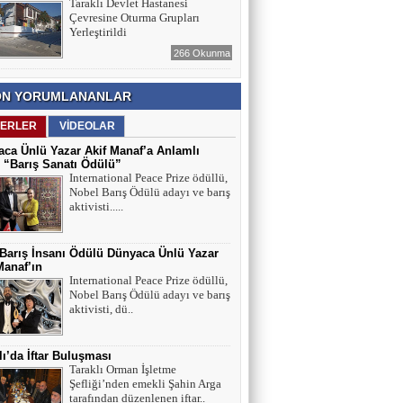
Taraklı Devlet Hastanesi
Çevresine Oturma Grupları
Yerleştirildi
266 Okunma
N YORUMLANANLAR
ERLER
VİDEOLAR
ca Ünlü Yazar Akif Manaf’a Anlamlı
 “Barış Sanatı Ödülü”
International Peace Prize ödüllü,
Nobel Barış Ödülü adayı ve barış
aktivisti.....
 Barış İnsanı Ödülü Dünyaca Ünlü Yazar
Manaf’ın
International Peace Prize ödüllü,
Nobel Barış Ödülü adayı ve barış
aktivisti, dü..
lı’da İftar Buluşması
Taraklı Orman İşletme
Şefliği’nden emekli Şahin Arga
tarafından düzenlenen iftar..