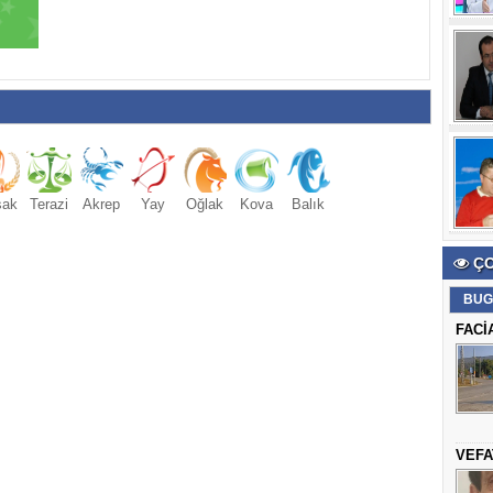
şak
Terazi
Akrep
Yay
Oğlak
Kova
Balık
ÇO
BUG
FACİ
VEFA