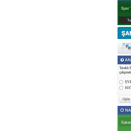
T
AN
Taraklı 
çalışmal
EV
HA
NA