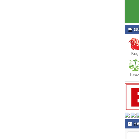
GÜ
Koç
Teraz
HA