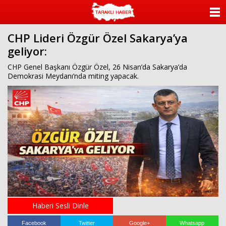
ANASAYFA
CHP Lideri Özgür Özel Sakarya’ya
KATEGORİLER
geliyor:
YAZARLAR
CHP Genel Başkanı Özgür Özel, 26 Nisan’da Sakarya’da
Demokrasi Meydanı’nda miting yapacak.
ANKETLER
FOTO GALERİ
VİDEO GALERİ
KÜNYE
İLETİŞİM
Haberi Sesli Dinle
Facebook
Twitter
Google+
Whatsapp