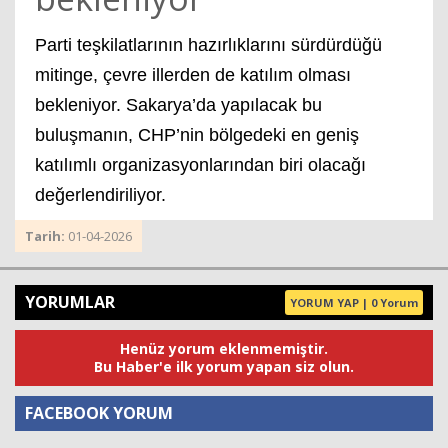
Parti teşkilatlarının hazırlıklarını sürdürdüğü
mitinge, çevre illerden de katılım olması
bekleniyor. Sakarya’da yapılacak bu
buluşmanın, CHP’nin bölgedeki en geniş
katılımlı organizasyonlarından biri olacağı
değerlendiriliyor.
Tarih:
01-04-2026
YORUMLAR
YORUM YAP | 0 Yorum
Henüz yorum eklenmemiştir.
Bu Haber'e ilk yorum yapan siz olun.
FACEBOOK YORUM