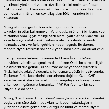
Kurumu ve şeker fabrikaları oldu. Bu kurumların yeniden aktif hale
getirilmesi yönündeki vaatler, özellikle üretici kesim tarafından
dikkatle dinlendi. Ekonomik sıkıntıların çözümüne yönelik verilen
bu mesajlar, mitingin en çok alkış alan bölümlerinden birini
oluşturdu.
Miting alanında gözlemlenen bir diğer önemli unsur ise
teknolojinin etkin kullanımıydı. Vatandaşların önemli bir kısmı, cep
telefonları aracılığıyla mitingi canlı olarak yakınlarına ulaştırdı. Bu
sayede meydandaki coşku yalnızca alanda kalanlarla sınırlı
kalmadı, evlere ve farklı şehirlere kadar taşındı. Bu durum,
modern siyasi iletişimin sahadaki yansıması olarak da dikkat çekti.
Konuşmasının ilerleyen bölümünde Ekrem İmamoğlu’nun
adaylığına yönelik tartışmalara da değinen Özel, bu sürece ilişkin
eleştirilerini dile getirdi. Bu bölümde de meydandan yükselen
“Hak, hukuk, adalet” sloganları, konuşmaya güçlü bir eşlik sundu.
Toplumun farklı kesimlerinin sorunlarına değinen Özel, CHP
kadrolarının iktidara hazır olduğunu vurgulayarak konuşmasını
erken seçim çağrısıyla tamamladı: “AK Parti’den tek bir şey
istiyoruz, o da sandık.”
Miting, “Dağ başını duman almış” marşıyla sona ererken, alandaki
coşku uzun süre dağılmadı. Alanı terk eden vatandaşların
yüzlerinde dikkat çeken ortak duygu ise umut ve memnuniyetti.