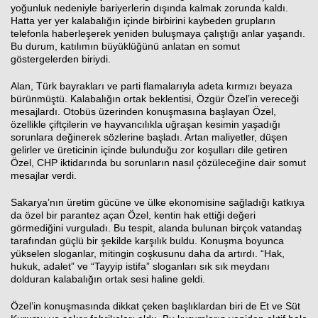
yoğunluk nedeniyle bariyerlerin dışında kalmak zorunda kaldı.
Hatta yer yer kalabalığın içinde birbirini kaybeden grupların
telefonla haberleşerek yeniden buluşmaya çalıştığı anlar yaşandı.
Bu durum, katılımın büyüklüğünü anlatan en somut
göstergelerden biriydi.
Alan, Türk bayrakları ve parti flamalarıyla adeta kırmızı beyaza
bürünmüştü. Kalabalığın ortak beklentisi, Özgür Özel’in vereceği
mesajlardı. Otobüs üzerinden konuşmasına başlayan Özel,
özellikle çiftçilerin ve hayvancılıkla uğraşan kesimin yaşadığı
sorunlara değinerek sözlerine başladı. Artan maliyetler, düşen
gelirler ve üreticinin içinde bulunduğu zor koşulları dile getiren
Özel, CHP iktidarında bu sorunların nasıl çözüleceğine dair somut
mesajlar verdi.
Sakarya’nın üretim gücüne ve ülke ekonomisine sağladığı katkıya
da özel bir parantez açan Özel, kentin hak ettiği değeri
görmediğini vurguladı. Bu tespit, alanda bulunan birçok vatandaş
tarafından güçlü bir şekilde karşılık buldu. Konuşma boyunca
yükselen sloganlar, mitingin coşkusunu daha da artırdı. “Hak,
hukuk, adalet” ve “Tayyip istifa” sloganları sık sık meydanı
dolduran kalabalığın ortak sesi haline geldi.
Özel’in konuşmasında dikkat çeken başlıklardan biri de Et ve Süt