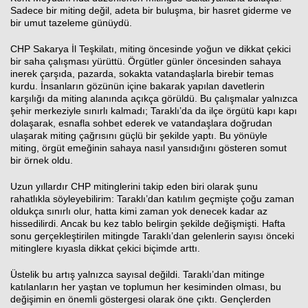
Sadece bir miting değil, adeta bir buluşma, bir hasret giderme ve
bir umut tazeleme günüydü.
CHP Sakarya İl Teşkilatı, miting öncesinde yoğun ve dikkat çekici
bir saha çalışması yürüttü. Örgütler günler öncesinden sahaya
inerek çarşıda, pazarda, sokakta vatandaşlarla birebir temas
kurdu. İnsanların gözünün içine bakarak yapılan davetlerin
karşılığı da miting alanında açıkça görüldü. Bu çalışmalar yalnızca
şehir merkeziyle sınırlı kalmadı; Taraklı’da da ilçe örgütü kapı kapı
dolaşarak, esnafla sohbet ederek ve vatandaşlara doğrudan
ulaşarak miting çağrısını güçlü bir şekilde yaptı. Bu yönüyle
miting, örgüt emeğinin sahaya nasıl yansıdığını gösteren somut
bir örnek oldu.
Uzun yıllardır CHP mitinglerini takip eden biri olarak şunu
rahatlıkla söyleyebilirim: Taraklı’dan katılım geçmişte çoğu zaman
oldukça sınırlı olur, hatta kimi zaman yok denecek kadar az
hissedilirdi. Ancak bu kez tablo belirgin şekilde değişmişti. Hafta
sonu gerçekleştirilen mitingde Taraklı’dan gelenlerin sayısı önceki
mitinglere kıyasla dikkat çekici biçimde arttı.
Üstelik bu artış yalnızca sayısal değildi. Taraklı’dan mitinge
katılanların her yaştan ve toplumun her kesiminden olması, bu
değişimin en önemli göstergesi olarak öne çıktı. Gençlerden