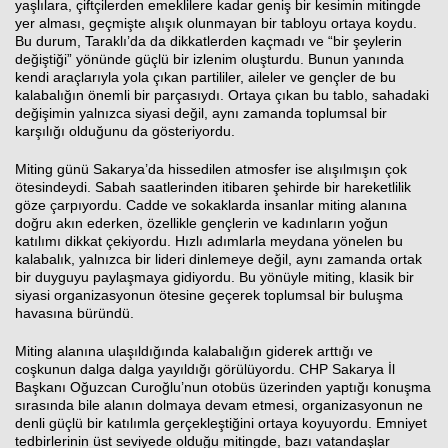
yaşlılara, çiftçilerden emeklilere kadar geniş bir kesimin mitingde
yer alması, geçmişte alışık olunmayan bir tabloyu ortaya koydu.
Bu durum, Taraklı’da da dikkatlerden kaçmadı ve “bir şeylerin
değiştiği” yönünde güçlü bir izlenim oluşturdu. Bunun yanında
kendi araçlarıyla yola çıkan partililer, aileler ve gençler de bu
kalabalığın önemli bir parçasıydı. Ortaya çıkan bu tablo, sahadaki
değişimin yalnızca siyasi değil, aynı zamanda toplumsal bir
karşılığı olduğunu da gösteriyordu.
Miting günü Sakarya’da hissedilen atmosfer ise alışılmışın çok
ötesindeydi. Sabah saatlerinden itibaren şehirde bir hareketlilik
göze çarpıyordu. Cadde ve sokaklarda insanlar miting alanına
doğru akın ederken, özellikle gençlerin ve kadınların yoğun
katılımı dikkat çekiyordu. Hızlı adımlarla meydana yönelen bu
kalabalık, yalnızca bir lideri dinlemeye değil, aynı zamanda ortak
bir duyguyu paylaşmaya gidiyordu. Bu yönüyle miting, klasik bir
siyasi organizasyonun ötesine geçerek toplumsal bir buluşma
havasına büründü.
Miting alanına ulaşıldığında kalabalığın giderek arttığı ve
coşkunun dalga dalga yayıldığı görülüyordu. CHP Sakarya İl
Başkanı Oğuzcan Curoğlu’nun otobüs üzerinden yaptığı konuşma
sırasında bile alanın dolmaya devam etmesi, organizasyonun ne
denli güçlü bir katılımla gerçekleştiğini ortaya koyuyordu. Emniyet
tedbirlerinin üst seviyede olduğu mitingde, bazı vatandaşlar