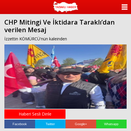
ANASAYFA
CHP Mitingi Ve İktidara Taraklı’dan
KATEGORİLER
verilen Mesaj
YAZARLAR
İzzettin KÖMÜRCÜ'nün kaleinden
ANKETLER
FOTO GALERİ
VİDEO GALERİ
KÜNYE
İLETİŞİM
Haberi Sesli Dinle
Facebook
Twitter
Google+
Whatsapp