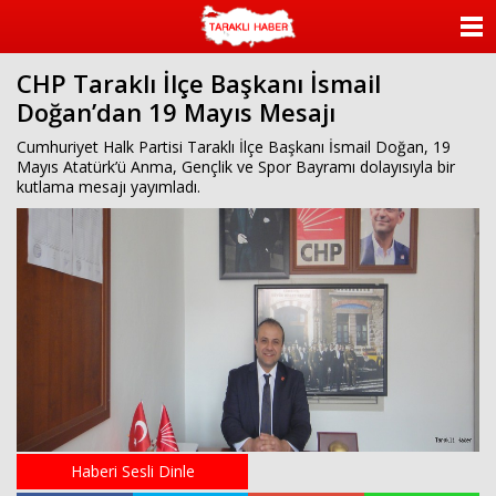
ANASAYFA
CHP Taraklı İlçe Başkanı İsmail
KATEGORİLER
Doğan’dan 19 Mayıs Mesajı
YAZARLAR
Cumhuriyet Halk Partisi Taraklı İlçe Başkanı İsmail Doğan, 19
Mayıs Atatürk’ü Anma, Gençlik ve Spor Bayramı dolayısıyla bir
kutlama mesajı yayımladı.
ANKETLER
FOTO GALERİ
VİDEO GALERİ
KÜNYE
İLETİŞİM
Haberi Sesli Dinle