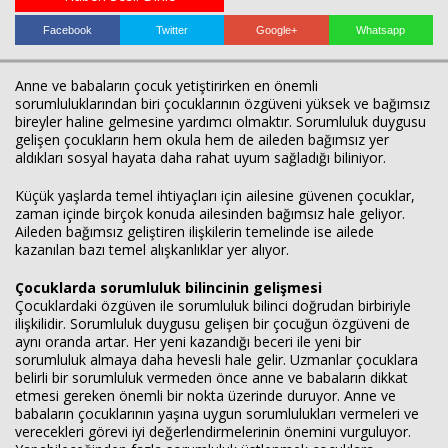
Facebook
Twitter
Google+
Whatsapp
Haberin Doğru Adresi.
Anne ve babaların çocuk yetiştirirken en önemli
sorumluluklarından biri çocuklarının özgüveni yüksek ve bağımsız
bireyler haline gelmesine yardımcı olmaktır. Sorumluluk duygusu
gelişen çocukların hem okula hem de aileden bağımsız yer
aldıkları sosyal hayata daha rahat uyum sağladığı biliniyor.
Küçük yaşlarda temel ihtiyaçları için ailesine güvenen çocuklar,
zaman içinde birçok konuda ailesinden bağımsız hale geliyor.
Aileden bağımsız geliştiren ilişkilerin temelinde ise ailede
kazanılan bazı temel alışkanlıklar yer alıyor.
Çocuklarda sorumluluk bilincinin gelişmesi
Çocuklardaki özgüven ile sorumluluk bilinci doğrudan birbiriyle
ilişkilidir. Sorumluluk duygusu gelişen bir çocuğun özgüveni de
aynı oranda artar. Her yeni kazandığı beceri ile yeni bir
sorumluluk almaya daha hevesli hale gelir. Uzmanlar çocuklara
belirli bir sorumluluk vermeden önce anne ve babaların dikkat
etmesi gereken önemli bir nokta üzerinde duruyor. Anne ve
babaların çocuklarının yaşına uygun sorumlulukları vermeleri ve
verecekleri görevi iyi değerlendirmelerinin önemini vurguluyor.