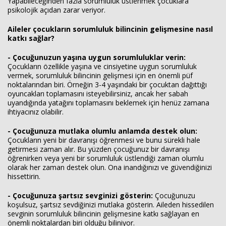
Yapabileceğinden fazla sorumluluk üstlenmek çocuklara
psikolojik açıdan zarar veriyor.
Aileler çocukların sorumluluk bilincinin gelişmesine nasıl
katkı sağlar?
- Çocuğunuzun yaşına uygun sorumluluklar verin:
Çocukların özellikle yaşına ve cinsiyetine uygun sorumluluk
vermek, sorumluluk bilincinin gelişmesi için en önemli püf
noktalarından biri. Örneğin 3-4 yaşındaki bir çocuktan dağıttığı
oyuncakları toplamasını isteyebilirsiniz, ancak her sabah
uyandığında yatağını toplamasını beklemek için henüz zamana
ihtiyacınız olabilir.
- Çocuğunuza mutlaka olumlu anlamda destek olun:
Çocukların yeni bir davranışı öğrenmesi ve bunu sürekli hale
getirmesi zaman alır. Bu yüzden çocuğunuz bir davranışı
öğrenirken veya yeni bir sorumluluk üstlendiği zaman olumlu
olarak her zaman destek olun. Ona inandığınızı ve güvendiğinizi
hissettirin.
- Çocuğunuza şartsız sevginizi gösterin:
Çocuğunuzu
koşulsuz, şartsız sevdiğinizi mutlaka gösterin. Aileden hissedilen
sevginin sorumluluk bilincinin gelişmesine katkı sağlayan en
önemli noktalardan biri olduğu biliniyor.