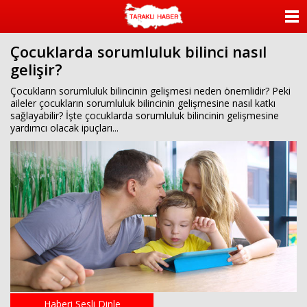
ANASAYFA
Çocuklarda sorumluluk bilinci nasıl
KATEGORİLER
gelişir?
YAZARLAR
Çocukların sorumluluk bilincinin gelişmesi neden önemlidir? Peki
aileler çocukların sorumluluk bilincinin gelişmesine nasıl katkı
sağlayabilir? İşte çocuklarda sorumluluk bilincinin gelişmesine
ANKETLER
yardımcı olacak ipuçları...
FOTO GALERİ
VİDEO GALERİ
KÜNYE
İLETİŞİM
Haberi Sesli Dinle