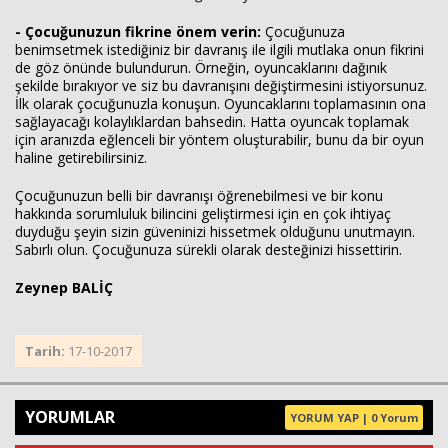
- Çocuğunuzun fikrine önem verin:
Çocuğunuza
benimsetmek istediğiniz bir davranış ile ilgili mutlaka onun fikrini
de göz önünde bulundurun. Örneğin, oyuncaklarını dağınık
şekilde bırakıyor ve siz bu davranışını değiştirmesini istiyorsunuz.
İlk olarak çocuğunuzla konuşun. Oyuncaklarını toplamasının ona
sağlayacağı kolaylıklardan bahsedin. Hatta oyuncak toplamak
için aranızda eğlenceli bir yöntem oluşturabilir, bunu da bir oyun
haline getirebilirsiniz.
Çocuğunuzun belli bir davranışı öğrenebilmesi ve bir konu
hakkında sorumluluk bilincini geliştirmesi için en çok ihtiyaç
duyduğu şeyin sizin güveninizi hissetmek olduğunu unutmayın.
Sabırlı olun. Çocuğunuza sürekli olarak desteğinizi hissettirin.
Zeynep BALİÇ
Tarih:
17-10-2017
YORUMLAR
YORUM YAP | 0 Yorum