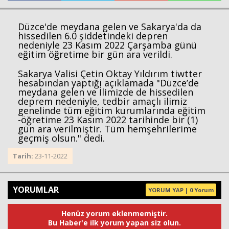
Düzce'de meydana gelen ve Sakarya'da da
hissedilen 6.0 şiddetindeki depren
Haberin Doğru Adresi.
nedeniyle 23 Kasım 2022 Çarşamba günü
eğitim öğretime bir gün ara verildi.
Sakarya Valisi Çetin Oktay Yıldırım tiwtter
hesabından yaptığı açıklamada "Düzce’de
meydana gelen ve İlimizde de hissedilen
deprem nedeniyle, tedbir amaçlı ilimiz
genelinde tüm eğitim kurumlarında eğitim
-öğretime 23 Kasım 2022 tarihinde bir (1)
gün ara verilmiştir. Tüm hemşehrilerime
geçmiş olsun." dedi.
Tarih:
23-11-2022
YORUMLAR
YORUM YAP | 0 Yorum
Henüz yorum eklenmemiştir.
Bu Haber'e ilk yorum yapan siz olun.