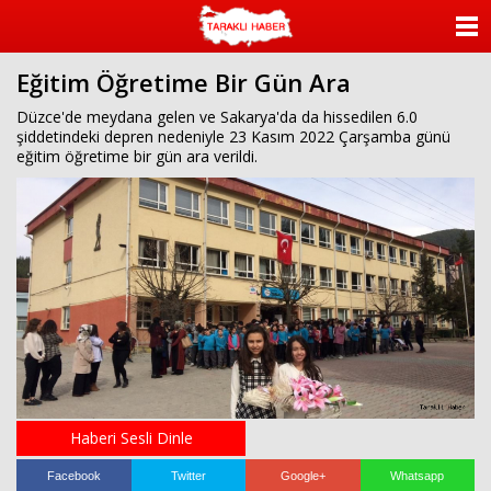
ANASAYFA
Eğitim Öğretime Bir Gün Ara
KATEGORİLER
Düzce'de meydana gelen ve Sakarya'da da hissedilen 6.0
şiddetindeki depren nedeniyle 23 Kasım 2022 Çarşamba günü
YAZARLAR
eğitim öğretime bir gün ara verildi.
ANKETLER
FOTO GALERİ
VİDEO GALERİ
KÜNYE
İLETİŞİM
Haberi Sesli Dinle
Facebook
Twitter
Google+
Whatsapp