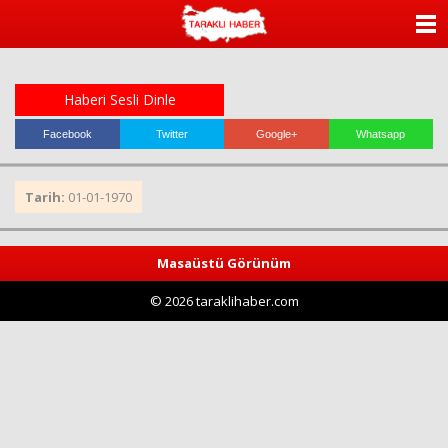
ANASAYFA
KATEGORİLER
Haberi Sesli Dinle
YAZARLAR
Facebook
Twitter
Google+
Whatsapp
ANKETLER
Tarih:
01-01-1970
FOTO GALERİ
Masaüstü Görünüm
VİDEO GALERİ
© 2026 taraklihaber.com
KÜNYE
İLETİŞİM