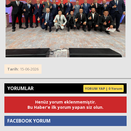
Tarih:
15-06-2026
YORUMLAR
YORUM YAP | 0 Yorum
Henüz yorum eklenmemiştir.
Bu Haber'e ilk yorum yapan siz olun.
FACEBOOK YORUM