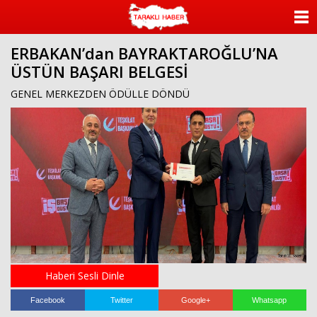
ANASAYFA
ERBAKAN’dan BAYRAKTAROĞLU’NA
KATEGORİLER
ÜSTÜN BAŞARI BELGESİ
YAZARLAR
GENEL MERKEZDEN ÖDÜLLE DÖNDÜ
ANKETLER
FOTO GALERİ
VİDEO GALERİ
KÜNYE
İLETİŞİM
Haberi Sesli Dinle
Facebook
Twitter
Google+
Whatsapp