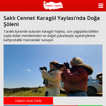
ANASAYFA
Saklı Cennet Karagöl Yaylası’nda Doğa
KATEGORİLER
Şöleni
YAZARLAR
Taraklı ilçesinde bulunan Karagöl Yaylası, son yağışlarla birlikte
suyla dolan menderesleri ve doğal çukurlarıyla ziyaretçilerine
kartpostallık manzaralar sunuyor.
ANKETLER
FOTO GALERİ
VİDEO GALERİ
KÜNYE
İLETİŞİM
Haberi Sesli Dinle