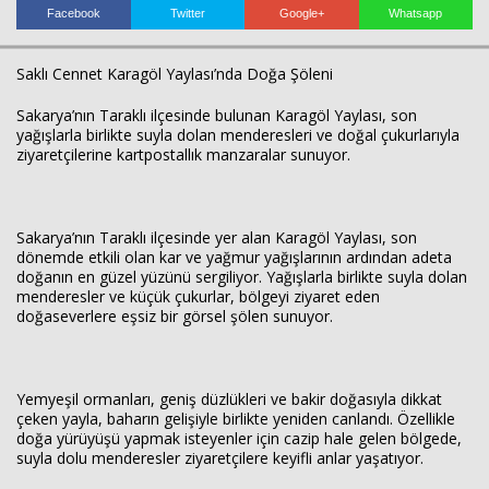
Facebook
Twitter
Google+
Whatsapp
Saklı Cennet Karagöl Yaylası’nda Doğa Şöleni
Haberin Doğru Adresi.
Sakarya’nın Taraklı ilçesinde bulunan Karagöl Yaylası, son
yağışlarla birlikte suyla dolan menderesleri ve doğal çukurlarıyla
ziyaretçilerine kartpostallık manzaralar sunuyor.
Sakarya’nın Taraklı ilçesinde yer alan Karagöl Yaylası, son
dönemde etkili olan kar ve yağmur yağışlarının ardından adeta
doğanın en güzel yüzünü sergiliyor. Yağışlarla birlikte suyla dolan
menderesler ve küçük çukurlar, bölgeyi ziyaret eden
doğaseverlere eşsiz bir görsel şölen sunuyor.
Yemyeşil ormanları, geniş düzlükleri ve bakir doğasıyla dikkat
çeken yayla, baharın gelişiyle birlikte yeniden canlandı. Özellikle
doğa yürüyüşü yapmak isteyenler için cazip hale gelen bölgede,
suyla dolu menderesler ziyaretçilere keyifli anlar yaşatıyor.