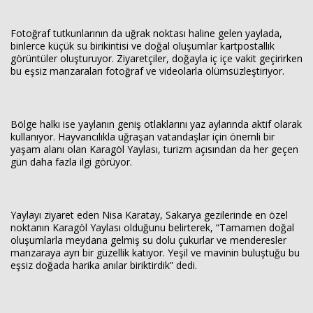
Fotoğraf tutkunlarının da uğrak noktası haline gelen yaylada,
binlerce küçük su birikintisi ve doğal oluşumlar kartpostallık
görüntüler oluşturuyor. Ziyaretçiler, doğayla iç içe vakit geçirirken
bu eşsiz manzaraları fotoğraf ve videolarla ölümsüzleştiriyor.
Bölge halkı ise yaylanın geniş otlaklarını yaz aylarında aktif olarak
kullanıyor. Hayvancılıkla uğraşan vatandaşlar için önemli bir
yaşam alanı olan Karagöl Yaylası, turizm açısından da her geçen
gün daha fazla ilgi görüyor.
Yaylayı ziyaret eden Nisa Karatay, Sakarya gezilerinde en özel
noktanın Karagöl Yaylası olduğunu belirterek, “Tamamen doğal
oluşumlarla meydana gelmiş su dolu çukurlar ve menderesler
manzaraya ayrı bir güzellik katıyor. Yeşil ve mavinin buluştuğu bu
eşsiz doğada harika anılar biriktirdik” dedi.