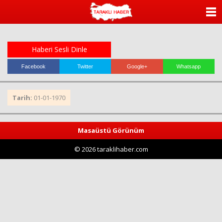
ANASAYFA
KATEGORİLER
Haberi Sesli Dinle
YAZARLAR
Facebook
Twitter
Google+
Whatsapp
ANKETLER
Tarih:
01-01-1970
FOTO GALERİ
Masaüstü Görünüm
VİDEO GALERİ
© 2026 taraklihaber.com
KÜNYE
İLETİŞİM