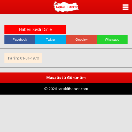
ANASAYFA
KATEGORİLER
Haberi Sesli Dinle
YAZARLAR
Facebook
Twitter
Google+
Whatsapp
ANKETLER
Tarih:
01-01-1970
FOTO GALERİ
Masaüstü Görünüm
VİDEO GALERİ
© 2026 taraklihaber.com
KÜNYE
İLETİŞİM