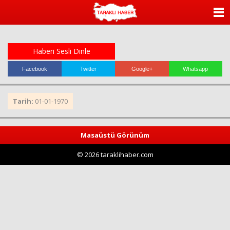
ANASAYFA
KATEGORİLER
Haberi Sesli Dinle
YAZARLAR
Facebook
Twitter
Google+
Whatsapp
ANKETLER
Tarih:
01-01-1970
FOTO GALERİ
Masaüstü Görünüm
VİDEO GALERİ
© 2026 taraklihaber.com
KÜNYE
İLETİŞİM