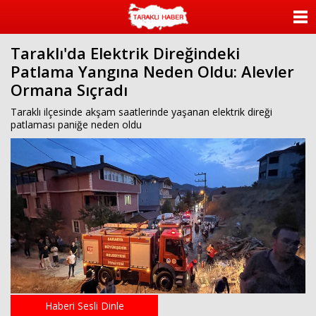
ANASAYFA
Taraklı'da Elektrik Direğindeki
KATEGORİLER
Patlama Yangına Neden Oldu: Alevler
Ormana Sıçradı
YAZARLAR
Taraklı ilçesinde akşam saatlerinde yaşanan elektrik direği
ANKETLER
patlaması paniğe neden oldu
FOTO GALERİ
VİDEO GALERİ
KÜNYE
İLETİŞİM
Haberi Sesli Dinle