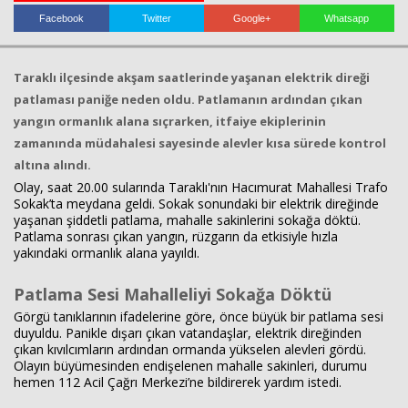
Facebook
Twitter
Google+
Whatsapp
Haberin Doğru Adresi.
Taraklı ilçesinde akşam saatlerinde yaşanan elektrik direği
patlaması paniğe neden oldu. Patlamanın ardından çıkan
yangın ormanlık alana sıçrarken, itfaiye ekiplerinin
zamanında müdahalesi sayesinde alevler kısa sürede kontrol
altına alındı.
Olay, saat 20.00 sularında Taraklı'nın Hacımurat Mahallesi Trafo
Sokak’ta meydana geldi. Sokak sonundaki bir elektrik direğinde
yaşanan şiddetli patlama, mahalle sakinlerini sokağa döktü.
Patlama sonrası çıkan yangın, rüzgarın da etkisiyle hızla
yakındaki ormanlık alana yayıldı.
Patlama Sesi Mahalleliyi Sokağa Döktü
Görgü tanıklarının ifadelerine göre, önce büyük bir patlama sesi
duyuldu. Panikle dışarı çıkan vatandaşlar, elektrik direğinden
çıkan kıvılcımların ardından ormanda yükselen alevleri gördü.
Olayın büyümesinden endişelenen mahalle sakinleri, durumu
hemen 112 Acil Çağrı Merkezi’ne bildirerek yardım istedi.