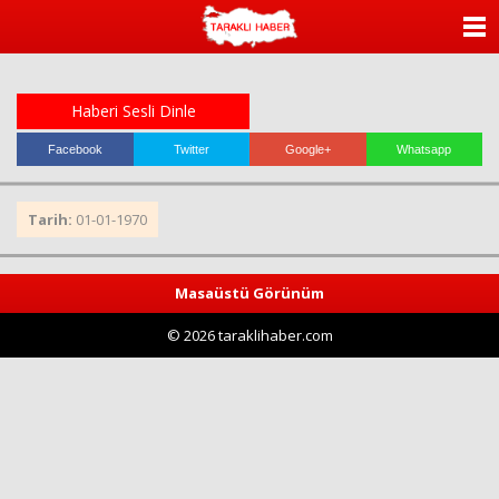
ANASAYFA
KATEGORİLER
Haberi Sesli Dinle
YAZARLAR
Facebook
Twitter
Google+
Whatsapp
ANKETLER
Tarih:
01-01-1970
FOTO GALERİ
Masaüstü Görünüm
VİDEO GALERİ
© 2026 taraklihaber.com
KÜNYE
İLETİŞİM