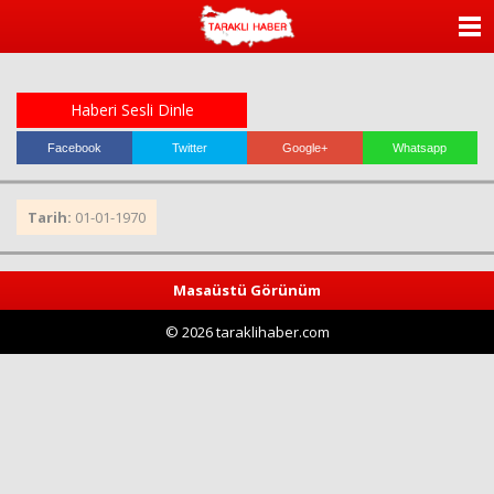
ANASAYFA
KATEGORİLER
Haberi Sesli Dinle
YAZARLAR
Facebook
Twitter
Google+
Whatsapp
ANKETLER
Tarih:
01-01-1970
FOTO GALERİ
Masaüstü Görünüm
VİDEO GALERİ
© 2026 taraklihaber.com
KÜNYE
İLETİŞİM