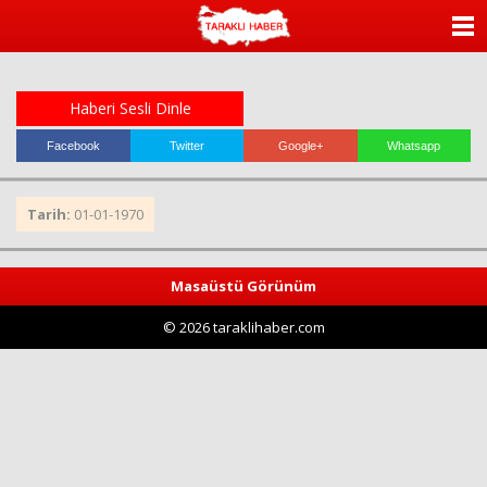
ANASAYFA
KATEGORİLER
Haberi Sesli Dinle
YAZARLAR
Facebook
Twitter
Google+
Whatsapp
ANKETLER
Tarih:
01-01-1970
FOTO GALERİ
Masaüstü Görünüm
VİDEO GALERİ
© 2026 taraklihaber.com
KÜNYE
İLETİŞİM