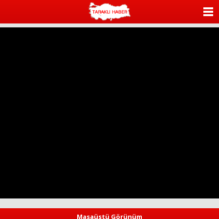
ANASAYFA
KATEGORİLER
YAZARLAR
ANKETLER
FOTO GALERİ
VİDEO GALERİ
KÜNYE
İLETİŞİM
Masaüstü Görünüm