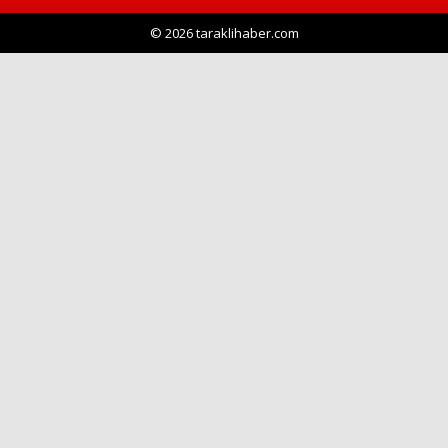
© 2026 taraklihaber.com
Haberin Doğru Adresi.