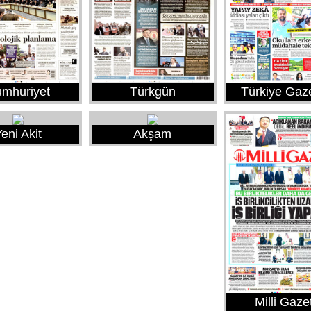
mhuriyet
Türkgün
Türkiye Gaz
eni Akit
Akşam
Milli Gaze