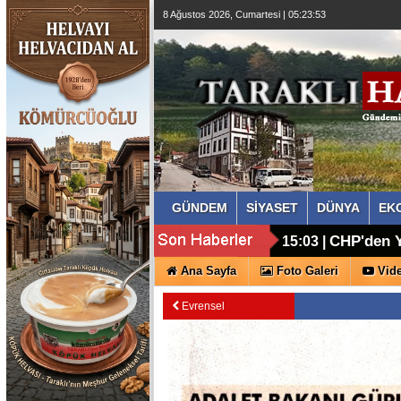
8 Ağustos 2026, Cumartesi | 05:23:55
GÜNDEM
SİYASET
DÜNYA
EK
Taraklı'd
16:11 |
CHP'den Y
15:03 |
Ana Sayfa
Foto Galeri
Vide
Evrensel