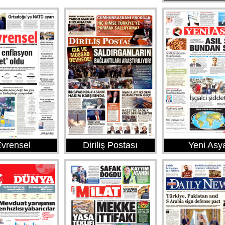
vrensel
Diriliş Postası
Yeni Asy