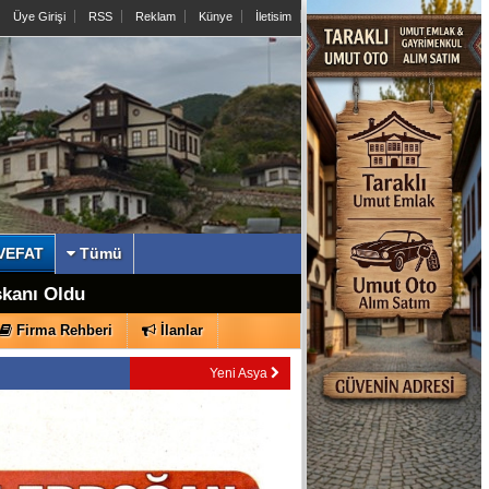
Üye Girişi
RSS
Reklam
Künye
İletisim
VEFAT
Tümü
lmiş Duruyor
şkanı Oldu
Firma Rehberi
İlanlar
Yeni Asya