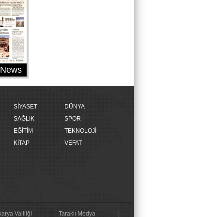
y News
SİYASET
DÜNYA
SAĞLIK
SPOR
EĞİTİM
TEKNOLOJİ
KİTAP
VEFAT
arya Valiliği
Taraklı Medya