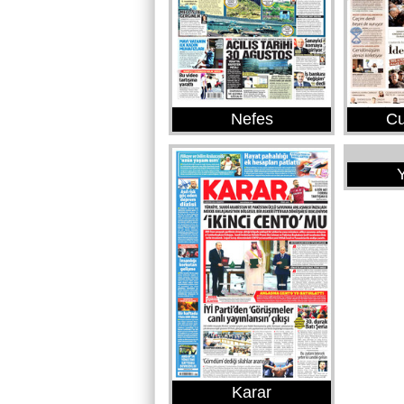
Nefes
Cu
Y
Karar