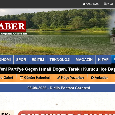
Ana Sayfa
Üye Ol
ONOMİ
SPOR
EĞİTİM
TEKNOLOJİ
MAGAZİN
KİTAP
a Tarihe Tanıklık Eden Traktör Bahçede Kaderine Terk Edi
eni Parti'ye Geçen İsmail Doğan, Taraklı Kurucu İlçe Ba
o Galeri
Günün Haberleri
Köşe Yazarları
Anketler
08-08-2026 - Diriliş Postası Gazetesi