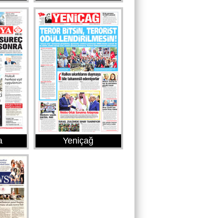
a
Yeniçağ