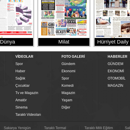
Dünya
Milat
Hürriyet Dail
VİDEOLAR
FOTO GALERİ
HABERLER
Spor
Gündem
GÜNDEM
Haber
Ekonomi
EKONOMİ
Sağlık
Spor
OTOMOBİL
Çocuklar
Komedi
MAGAZİN
Tv ve Magazin
Magazin
Amatör
Yaşam
Sinema
Diğer
Taraklı Videoları
Sakarya Yenigün
Taraklı Termal
Taraklı Milli Eğitim
Sak