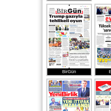
BirGün
E