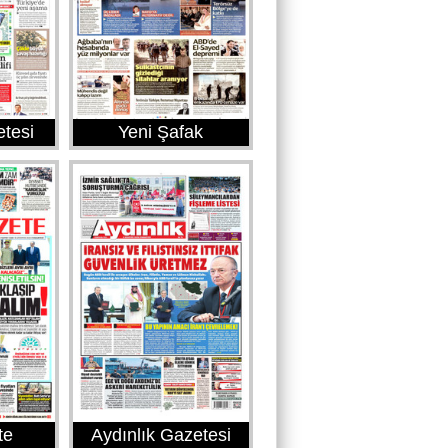
etesi
Yeni Şafak
te
Aydınlık Gazetesi