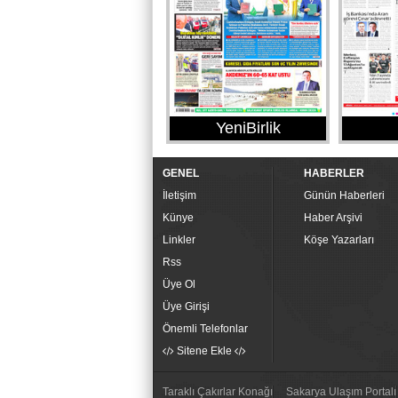
YeniBirlik
GENEL
HABERLER
İletişim
Günün Haberleri
Künye
Haber Arşivi
Linkler
Köşe Yazarları
Rss
Üye Ol
Üye Girişi
Önemli Telefonlar
Sitene Ekle
Taraklı Çakırlar Konağı
Sakarya Ulaşım Portalı