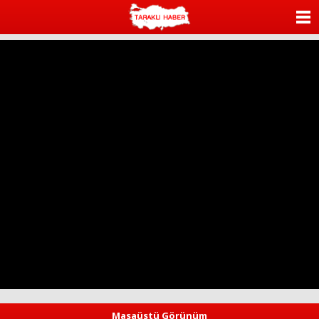
ANASAYFA
KATEGORİLER
YAZARLAR
ANKETLER
FOTO GALERİ
VİDEO GALERİ
KÜNYE
İLETİŞİM
Masaüstü Görünüm