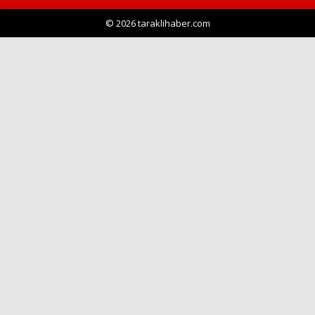
© 2026 taraklihaber.com
Haberin Doğru Adresi.