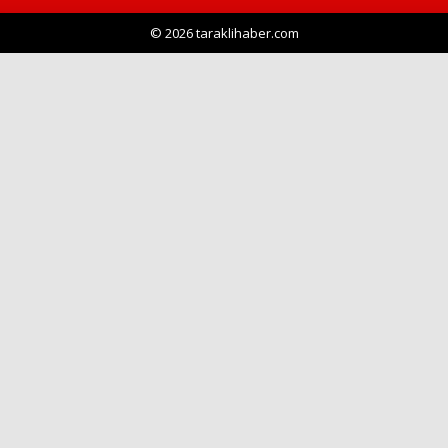
© 2026 taraklihaber.com
Haberin Doğru Adresi.