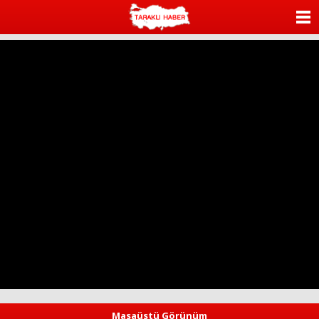
ANASAYFA
KATEGORİLER
YAZARLAR
ANKETLER
FOTO GALERİ
VİDEO GALERİ
KÜNYE
İLETİŞİM
Masaüstü Görünüm