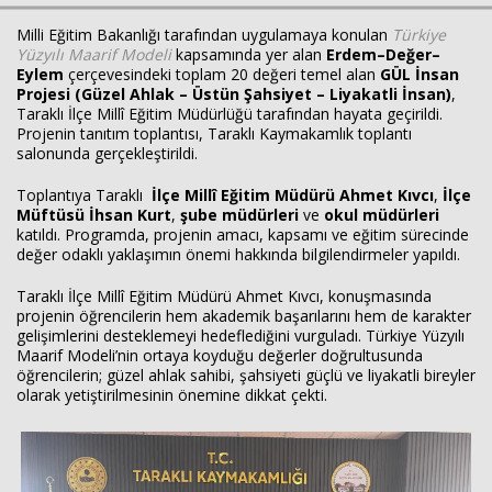
Milli Eğitim Bakanlığı tarafından uygulamaya konulan
Türkiye
Yüzyılı Maarif Modeli
kapsamında yer alan
Erdem–Değer–
Eylem
çerçevesindeki toplam 20 değeri temel alan
GÜL İnsan
Haberin Doğru Adresi.
Projesi (Güzel Ahlak – Üstün Şahsiyet – Liyakatli İnsan)
,
Taraklı İlçe Millî Eğitim Müdürlüğü tarafından hayata geçirildi.
Projenin tanıtım toplantısı, Taraklı Kaymakamlık toplantı
salonunda gerçekleştirildi.
Toplantıya Taraklı
İlçe Millî Eğitim Müdürü Ahmet Kıvcı
,
İlçe
Müftüsü İhsan Kurt
,
şube müdürleri
ve
okul müdürleri
katıldı. Programda, projenin amacı, kapsamı ve eğitim sürecinde
değer odaklı yaklaşımın önemi hakkında bilgilendirmeler yapıldı.
Taraklı İlçe Millî Eğitim Müdürü Ahmet Kıvcı, konuşmasında
projenin öğrencilerin hem akademik başarılarını hem de karakter
gelişimlerini desteklemeyi hedeflediğini vurguladı. Türkiye Yüzyılı
Maarif Modeli’nin ortaya koyduğu değerler doğrultusunda
öğrencilerin; güzel ahlak sahibi, şahsiyeti güçlü ve liyakatli bireyler
olarak yetiştirilmesinin önemine dikkat çekti.