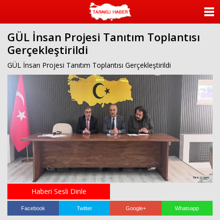
ANASAYFA
GÜL İnsan Projesi Tanıtım Toplantısı
KATEGORİLER
Gerçekleştirildi
YAZARLAR
GÜL İnsan Projesi Tanıtım Toplantısı Gerçekleştirildi
ANKETLER
FOTO GALERİ
VİDEO GALERİ
KÜNYE
İLETİŞİM
Haberi Sesli Dinle
Facebook
Twitter
Google+
Whatsapp