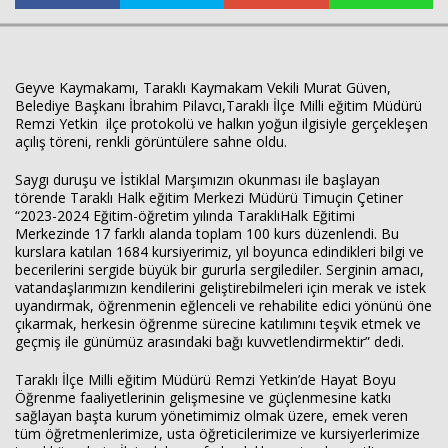
Haberin Doğru Adresi.
Geyve Kaymakamı, Taraklı Kaymakam Vekili Murat Güven,
Belediye Başkanı İbrahim Pilavcı,Taraklı İlçe Milli eğitim Müdürü
Remzi Yetkin ilçe protokolü ve halkın yoğun ilgisiyle gerçekleşen
açılış töreni, renkli görüntülere sahne oldu.
Saygı duruşu ve İstiklal Marşımızın okunması ile başlayan
törende Taraklı Halk eğitim Merkezi Müdürü Timuçin Çetiner
“2023-2024 Eğitim-öğretim yılında TaraklıHalk Eğitimi
Merkezinde 17 farklı alanda toplam 100 kurs düzenlendi. Bu
kurslara katılan 1684 kursiyerimiz, yıl boyunca edindikleri bilgi ve
becerilerini sergide büyük bir gururla sergilediler. Serginin amacı,
vatandaşlarımızın kendilerini geliştirebilmeleri için merak ve istek
uyandırmak, öğrenmenin eğlenceli ve rehabilite edici yönünü öne
çıkarmak, herkesin öğrenme sürecine katılımını teşvik etmek ve
geçmiş ile günümüz arasındaki bağı kuvvetlendirmektir” dedi.
Taraklı İlçe Milli eğitim Müdürü Remzi Yetkin’de Hayat Boyu
Öğrenme faaliyetlerinin gelişmesine ve güçlenmesine katkı
sağlayan başta kurum yönetimimiz olmak üzere, emek veren
tüm öğretmenlerimize, usta öğreticilerimize ve kursiyerlerimize