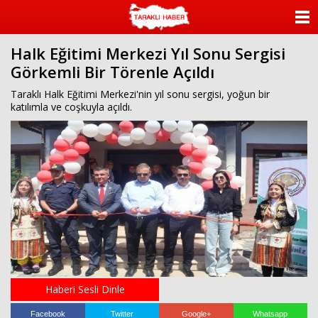
ANASAYFA
Halk Eğitimi Merkezi Yıl Sonu Sergisi
KATEGORİLER
Görkemli Bir Törenle Açıldı
YAZARLAR
Taraklı Halk Eğitimi Merkezi'nin yıl sonu sergisi, yoğun bir
katılımla ve coşkuyla açıldı.
ANKETLER
FOTO GALERİ
VİDEO GALERİ
KÜNYE
İLETİŞİM
Haberi Sesli Dinle
Facebook
Twitter
Google+
Whatsapp