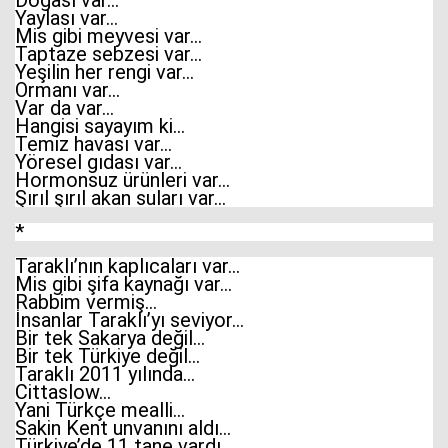
Doğası var…
Yaylası var…
Mis gibi meyvesi var…
Taptaze sebzesi var…
Yeşilin her rengi var…
Ormanı var…
Var da var…
Hangisi sayayım ki…
Temiz havası var…
Yöresel gıdası var…
Hormonsuz ürünleri var…
Şırıl şırıl akan suları var…
*
Taraklı’nın kaplıcaları var…
Mis gibi şifa kaynağı var…
Rabbim vermiş…
İnsanlar Taraklı’yı seviyor…
Bir tek Sakarya değil…
Bir tek Türkiye değil…
Taraklı 2011 yılında…
Cittaslow…
Yani Türkçe mealli…
Sakin Kent unvanını aldı…
Türkiye’de 11 tane vardı…