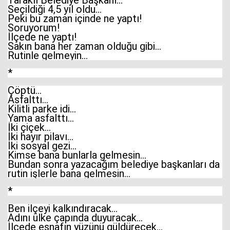
Taraklı Belediye Başkanı…
Seçildiği 4,5 yıl oldu…
Peki bu zaman içinde ne yaptı!
Soruyorum!
İlçede ne yaptı!
Sakın bana her zaman olduğu gibi…
Rutinle gelmeyin…
*
Çöptü…
Asfalttı…
Kilitli parke idi…
Yama asfalttı…
İki çiçek…
İki hayır pilavı…
İki sosyal gezi…
Kimse bana bunlarla gelmesin…
Bundan sonra yazacağım belediye başkanları da
rutin işlerle bana gelmesin…
*
Ben ilçeyi kalkındıracak…
Adını ülke çapında duyuracak…
İlçede esnafın yüzünü güldürecek…