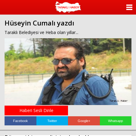
ANASAYFA
Hüseyin Cumalı yazdı
KATEGORİLER
Taraklı Belediyesi ve Heba olan yıllar...
YAZARLAR
ANKETLER
FOTO GALERİ
VİDEO GALERİ
KÜNYE
Haberi Sesli Dinle
İLETİŞİM
Facebook
Twitter
Google+
Whatsapp