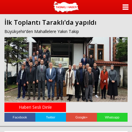
ANASAYFA
İlk Toplantı Taraklı'da yapıldı
KATEGORİLER
Büyükşehir’den Mahallelere Yakın Takip
YAZARLAR
ANKETLER
FOTO GALERİ
VİDEO GALERİ
KÜNYE
Haberi Sesli Dinle
İLETİŞİM
Facebook
Twitter
Google+
Whatsapp