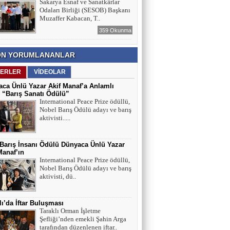
Sakarya Esnaf ve Sanatkârlar
Odaları Birliği (SESOB) Başkanı
Muzaffer Kabacan, T..
359 Okunma
N YORUMLANANLAR
ERLER
VİDEOLAR
ca Ünlü Yazar Akif Manaf’a Anlamlı
 “Barış Sanatı Ödülü”
International Peace Prize ödüllü,
Nobel Barış Ödülü adayı ve barış
aktivisti.....
 Barış İnsanı Ödülü Dünyaca Ünlü Yazar
Manaf’ın
International Peace Prize ödüllü,
Nobel Barış Ödülü adayı ve barış
aktivisti, dü..
lı’da İftar Buluşması
Taraklı Orman İşletme
Şefliği’nden emekli Şahin Arga
tarafından düzenlenen iftar..