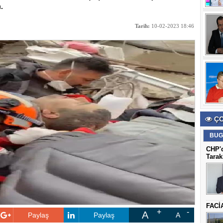
.
Tarih:
10-02-2023 18:46
ÇO
BUG
CHP'd
Tarak
FACİ
A
Paylaş
Paylaş
A