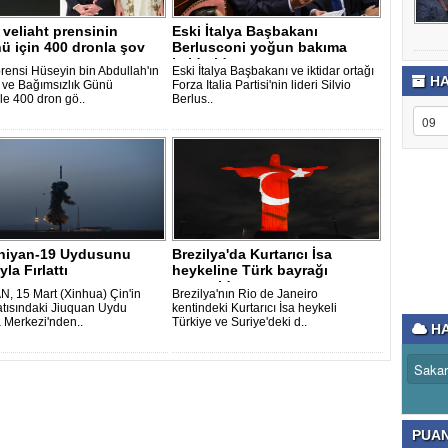
veliaht prensinin
Eski İtalya Başbakanı
ü için 400 dronla şov
Berlusconi yoğun bakıma
kaldırıldı..
rensi Hüseyin bin Abdullah'ın
Eski İtalya Başbakanı ve iktidar ortağı
HA
ve Bağımsızlık Günü
Forza Italia Partisi'nin lideri Silvio
le 400 dron gö..
Berlus..
Shiyan-19 Uydusunu
Brezilya'da Kurtarıcı İsa
yla Fırlattı
heykeline Türk bayrağı
yansıtıldı..
, 15 Mart (Xinhua) Çin'in
Brezilya'nın Rio de Janeiro
tısındaki Jiuquan Uydu
kentindeki Kurtarıcı İsa heykeli
a Merkezi'nden..
Türkiye ve Suriye'deki d..
HA
PUA