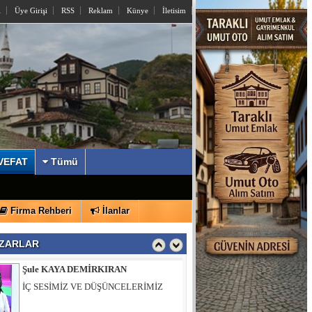
l
Üye Girişi
RSS
Reklam
Künye
İletisim
İzzettin KÖMÜRCÜ
Sayın Yusuf Alemdar’a Açık Mektup
VEFAT
Tümü
Şule KAYA DEMİRKIRAN
Firma Rehberi
İlanlar
İÇ SESİMİZ VE DÜŞÜNCELERİMİZ
ZARLAR
Muhsin ÖZTÜRK
Hıdırlık Tepesi Bizi Bekliyor…