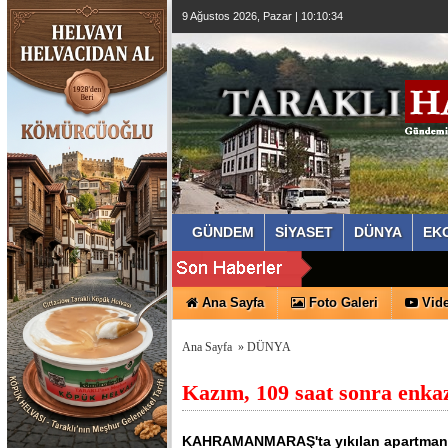
9 Ağustos 2026, Pazar | 10:10:35
GÜNDEM
SİYASET
DÜNYA
EK
Ana Sayfa
Foto Galeri
Vide
Ana Sayfa
»
DÜNYA
Kazım, 109 saat sonra enkaz
KAHRAMANMARAŞ'ta yıkılan apartmanın 