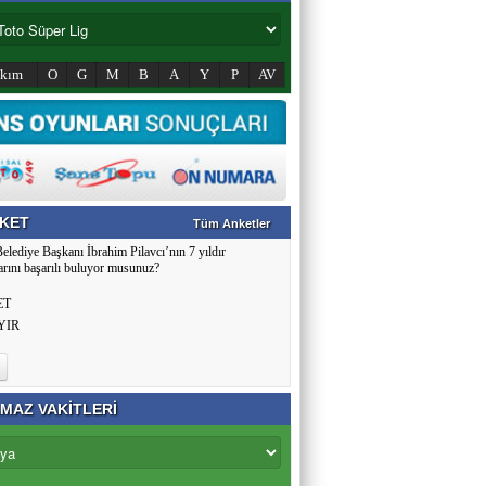
akım
O
G
M
B
A
Y
P
AV
KET
Tüm Anketler
Belediye Başkanı İbrahim Pilavcı’nın 7 yıldır
arını başarılı buluyor musunuz?
ET
YIR
MAZ VAKİTLERİ