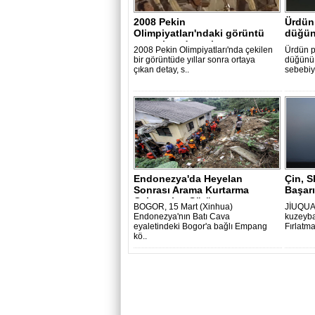
2008 Pekin
Ürdün 
Olimpiyatları'ndaki görüntü
düğün
sosyal medyayı karışt..
2008 Pekin Olimpiyatları'nda çekilen
Ürdün p
bir görüntüde yıllar sonra ortaya
düğünü 
çıkan detay, s..
sebebiy
Endonezya'da Heyelan
Çin, 
Sonrası Arama Kurtarma
Başarı
Çalışmaları Sürü..
BOGOR, 15 Mart (Xinhua)
JİUQUAN
Endonezya'nın Batı Cava
kuzeyba
eyaletindeki Bogor'a bağlı Empang
Fırlatm
kö..