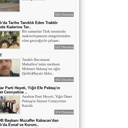
550 Okunma
lı'da Tarihe Tanıklık Eden Traktör
de Kaderine Ter..
Bir zamanlar Türk tarımında
makineleşmenin simgelerinden
olan gazyağıyla çalışan..
522 Okunma
T
Taraklı Hacımurat
Mahallesi’nden merhum
Mehmet Akkauş’un oğlu
(Şoför)Hayati Akku..
483 Okunma
ar Parti Heyeti, Yiğit Efe Pektaş'ın
t Cemiyetine ..
Anahtar Parti Heyeti, Yiğit Ömer
Pektaş'ın Sünnet Cemiyetine
Katıldı
374 Okunma
B Başkanı Muzaffer Kabacan'dan
lı'da Esnaf ve Kurum..