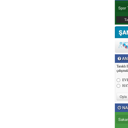
T
AN
Taraklı 
çalışmal
EV
HA
NA