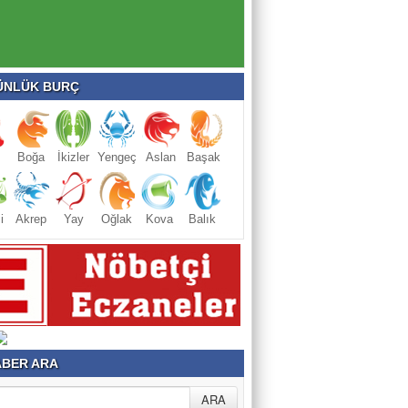
NLÜK BURÇ
Boğa
İkizler
Yengeç
Aslan
Başak
i
Akrep
Yay
Oğlak
Kova
Balık
BER ARA