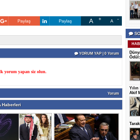
A
Paylaş
Paylaş
A
SO
HAB
Dünya
YORUM YAP | 0 Yorum
Ödül:
k yorum yapan siz olun.
Yılın
Akif 
Yorum
Haberleri
Tarak