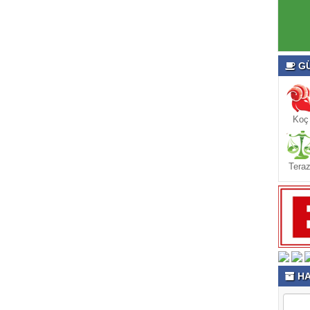
GÜ
Koç
Teraz
HA