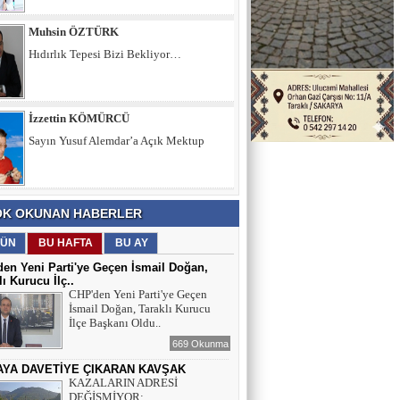
İzzettin KÖMÜRCÜ
Sayın Yusuf Alemdar’a Açık Mektup
Şule KAYA DEMİRKIRAN
İÇ SESİMİZ VE DÜŞÜNCELERİMİZ
Muhsin ÖZTÜRK
K OKUNAN HABERLER
Hıdırlık Tepesi Bizi Bekliyor…
ÜN
BU HAFTA
BU AY
en Yeni Parti'ye Geçen İsmail Doğan,
lı Kurucu İlç..
CHP'den Yeni Parti'ye Geçen
İsmail Doğan, Taraklı Kurucu
İlçe Başkanı Oldu..
669 Okunma
AYA DAVETİYE ÇIKARAN KAVŞAK
KAZALARIN ADRESİ
DEĞİŞMİYOR: