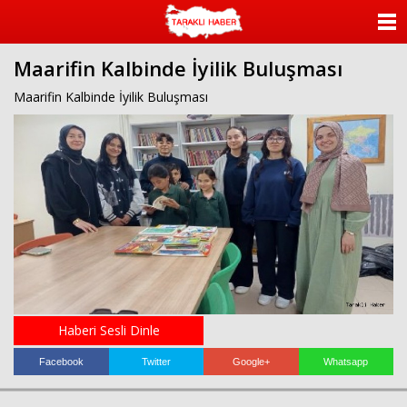
ANASAYFA
Maarifin Kalbinde İyilik Buluşması
KATEGORİLER
Maarifin Kalbinde İyilik Buluşması
YAZARLAR
ANKETLER
FOTO GALERİ
VİDEO GALERİ
KÜNYE
Haberi Sesli Dinle
İLETİŞİM
Facebook
Twitter
Google+
Whatsapp