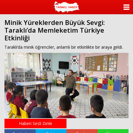
ANASAYFA
Minik Yüreklerden Büyük Sevgi:
KATEGORİLER
Taraklı’da Memleketim Türkiye
Etkinliği
YAZARLAR
Taraklı’da minik öğrenciler, anlamlı bir etkinlikte bir araya geldi.
ANKETLER
FOTO GALERİ
VİDEO GALERİ
KÜNYE
İLETİŞİM
Haberi Sesli Dinle