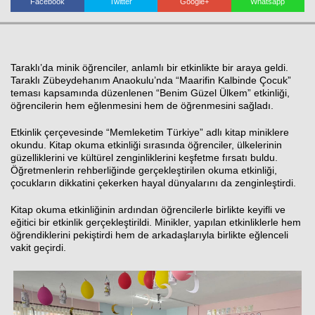
Facebook
Twitter
Google+
Whatsapp
Haberin Doğru Adresi.
Taraklı’da minik öğrenciler, anlamlı bir etkinlikte bir araya geldi.
Taraklı Zübeydehanım Anaokulu’nda “Maarifin Kalbinde Çocuk”
teması kapsamında düzenlenen “Benim Güzel Ülkem” etkinliği,
öğrencilerin hem eğlenmesini hem de öğrenmesini sağladı.
Etkinlik çerçevesinde “Memleketim Türkiye” adlı kitap miniklere
okundu. Kitap okuma etkinliği sırasında öğrenciler, ülkelerinin
güzelliklerini ve kültürel zenginliklerini keşfetme fırsatı buldu.
Öğretmenlerin rehberliğinde gerçekleştirilen okuma etkinliği,
çocukların dikkatini çekerken hayal dünyalarını da zenginleştirdi.
Kitap okuma etkinliğinin ardından öğrencilerle birlikte keyifli ve
eğitici bir etkinlik gerçekleştirildi. Minikler, yapılan etkinliklerle hem
öğrendiklerini pekiştirdi hem de arkadaşlarıyla birlikte eğlenceli
vakit geçirdi.