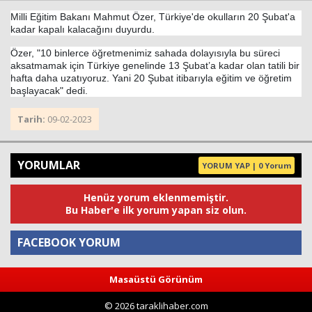
Milli Eğitim Bakanı Mahmut Özer, Türkiye'de okulların 20 Şubat'a
kadar kapalı kalacağını duyurdu.
Haberin Doğru Adresi.
Özer, "10 binlerce öğretmenimiz sahada dolayısıyla bu süreci
aksatmamak için Türkiye genelinde 13 Şubat’a kadar olan tatili bir
hafta daha uzatıyoruz. Yani 20 Şubat itibarıyla eğitim ve öğretim
başlayacak" dedi.
Tarih:
09-02-2023
YORUMLAR
YORUM YAP | 0 Yorum
Henüz yorum eklenmemiştir.
Bu Haber'e ilk yorum yapan siz olun.
FACEBOOK YORUM
Masaüstü Görünüm
Yorum
© 2026 taraklihaber.com