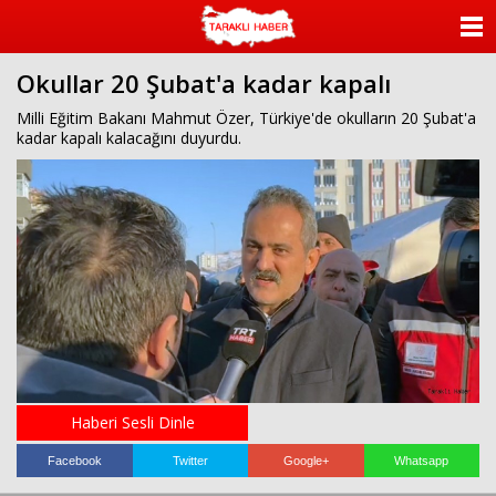
ANASAYFA
Okullar 20 Şubat'a kadar kapalı
KATEGORİLER
Milli Eğitim Bakanı Mahmut Özer, Türkiye'de okulların 20 Şubat'a
kadar kapalı kalacağını duyurdu.
YAZARLAR
ANKETLER
FOTO GALERİ
VİDEO GALERİ
KÜNYE
İLETİŞİM
Haberi Sesli Dinle
Facebook
Twitter
Google+
Whatsapp