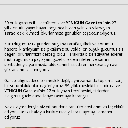
Haberin Doğru Adresi.
39 yıllık gazetecilik tecrübemiz ve
YENİGÜN Gazetesi’nin
27
yıllık onurlu yayın hayatı boyunca bizleri yalnız bırakmayan
Taraklı’daki kıymetli okurlarımıza gönülden teşekkür ediyoruz.
Kurulduğumuz ilk günden bu yana tarafsız, ilkeli ve sorumlu
habercilik anlayışımızla çıktığımız bu yolda, en büyük gücümüz siz
değerli okurlarımızın desteği oldu. Taraklı’da bizleri ziyaret ederek
mutluluğumuzu paylaşan, güzel dileklerini ileten ve samimi
sohbetleriyle yanımızda olduklarını hissettiren herkese ayrı ayrı
şükranlarımızı sunuyoruz.
Gazeteciliği sadece bir meslek değil, aynı zamanda topluma karşı
bir sorumluluk olarak görüyoruz. 39 yıllık mesleki birikimimizi ve
YENİGÜN Gazetesi’nin 27 yıllık yayın tecrübesini, sizlerden
aldığımız güçle daha ileriye taşımaya kararlıyız.
Nazik ziyaretleriyle bizleri onurlandıran tüm dostlarımıza teşekkür
ediyor, Taraklı halkıyla birlikte nice yıllara ulaşmayı temenni
ediyoruz