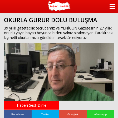
ANASAYFA
OKURLA GURUR DOLU BULUŞMA
KATEGORİLER
39 yıllık gazetecilik tecrübemiz ve YENİGÜN Gazetesi’nin 27 yıllık
onurlu yayın hayatı boyunca bizleri yalnız bırakmayan Taraklı’daki
YAZARLAR
kıymetli okurlarımıza gönülden teşekkür ediyoruz.
ANKETLER
FOTO GALERİ
VİDEO GALERİ
KÜNYE
İLETİŞİM
Haberi Sesli Dinle
Facebook
Twitter
Google+
Whatsapp