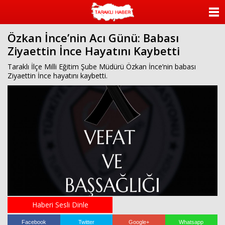
ANASAYFA
Özkan İnce’nin Acı Günü: Babası
KATEGORİLER
Ziyaettin İnce Hayatını Kaybetti
YAZARLAR
Taraklı İlçe Milli Eğitim Şube Müdürü Özkan İnce’nin babası
Ziyaettin İnce hayatını kaybetti.
ANKETLER
FOTO GALERİ
VİDEO GALERİ
KÜNYE
İLETİŞİM
Haberi Sesli Dinle
Facebook
Twitter
Google+
Whatsapp