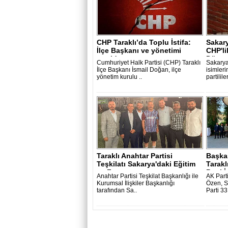
CHP Taraklı’da Toplu İstifa:
Sakary
İlçe Başkanı ve yönetimi
CHP'li
partid..
Dönmez
Cumhuriyet Halk Partisi (CHP) Taraklı
Sakarya
İlçe Başkanı İsmail Doğan, ilçe
isimler
yönetim kurulu ..
partilil
Taraklı Anahtar Partisi
Başka
Teşkilatı Sakarya'daki Eğitim
Tarakl
ve Fut..
Parti İ
Anahtar Partisi Teşkilat Başkanlığı ile
AK Parti
Kurumsal İlişkiler Başkanlığı
Özen, S
tarafından Sa..
Parti 33.