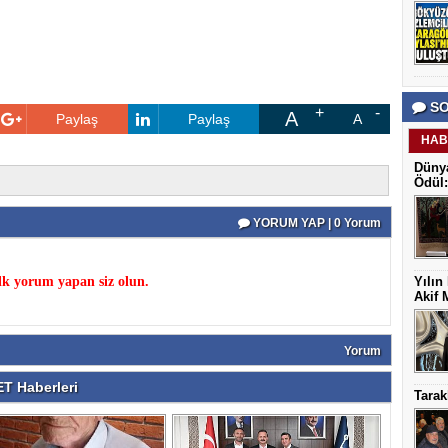
SO
A
Paylaş
Paylaş
A
HAB
Dünya
Ödül:
YORUM YAP | 0 Yorum
k yorum yapan siz olun.
Yılın
Akif 
Yorum
T Haberleri
Tarak