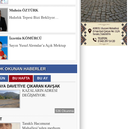
İzzettin KÖMÜRCÜ
Sayın Yusuf Alemdar’a Açık Mektup
Şule KAYA DEMİRKIRAN
İÇ SESİMİZ VE DÜŞÜNCELERİMİZ
Muhsin ÖZTÜRK
K OKUNAN HABERLER
Hıdırlık Tepesi Bizi Bekliyor…
ÜN
BU HAFTA
BU AY
AYA DAVETİYE ÇIKARAN KAVŞAK
KAZALARIN ADRESİ
DEĞİŞMİYOR:
536 Okunma
T
Taraklı Hacımurat
Mahallesi’nden merhum