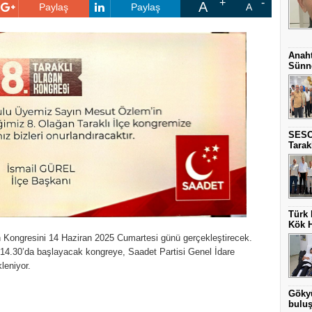
A
Paylaş
Paylaş
A
Anaht
Sünne
SESO
Tarak
Türk 
Kök H
ğan Kongresini 14 Haziran 2025 Cumartesi günü gerçekleştirecek.
 14.30’da başlayacak kongreye, Saadet Partisi Genel İdare
leniyor.
Gökyü
buluş