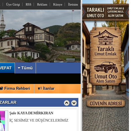
l
Üye Girişi
RSS
Reklam
Künye
İletisim
İzzettin KÖMÜRCÜ
Sayın Yusuf Alemdar’a Açık Mektup
VEFAT
Tümü
Şule KAYA DEMİRKIRAN
Firma Rehberi
İlanlar
İÇ SESİMİZ VE DÜŞÜNCELERİMİZ
ZARLAR
Muhsin ÖZTÜRK
Hıdırlık Tepesi Bizi Bekliyor…