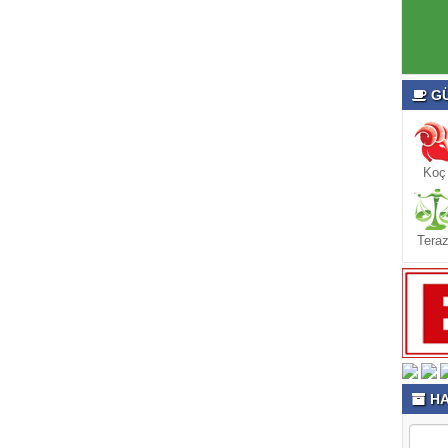
GÜ
Koç
Teraz
HA