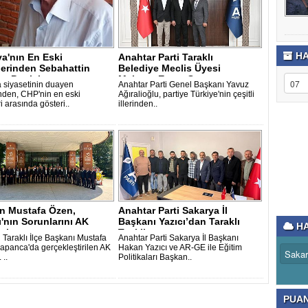
HA
a'nın En Eski
Anahtar Parti Taraklı
lerinden Sebahattin
Belediye Meclis Üyesi
 Partisi..
Mehmet Esen, Gen..
 siyasetinin duayen
Anahtar Parti Genel Başkanı Yavuz
inden, CHP'nin en eski
Ağıralioğlu, partiye Türkiye'nin çeşitli
eri arasında gösteri..
illerinden..
n Mustafa Özen,
Anahtar Parti Sakarya İl
ı'nın Sorunlarını AK
Başkanı Yazıcı’dan Taraklı
HA
stişa..
Teşkilat..
 Taraklı İlçe Başkanı Mustafa
Anahtar Parti Sakarya İl Başkanı
apanca'da gerçekleştirilen AK
Hakan Yazıcı ve AR-GE ile Eğitim
 ..
Politikaları Başkan..
PUA