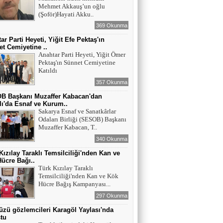
Mehmet Akkauş’un oğlu
(Şoför)Hayati Akku..
369 Okunma
ar Parti Heyeti, Yiğit Efe Pektaş'ın
t Cemiyetine ..
Anahtar Parti Heyeti, Yiğit Ömer
Pektaş'ın Sünnet Cemiyetine
Katıldı
357 Okunma
B Başkanı Muzaffer Kabacan'dan
lı'da Esnaf ve Kurum..
Sakarya Esnaf ve Sanatkârlar
Odaları Birliği (SESOB) Başkanı
Muzaffer Kabacan, T..
340 Okunma
Kızılay Taraklı Temsilciliği'nden Kan ve
ücre Bağı..
Türk Kızılay Taraklı
Temsilciliği'nden Kan ve Kök
Hücre Bağış Kampanyası...
297 Okunma
zü gözlemcileri Karagöl Yaylası'nda
tu