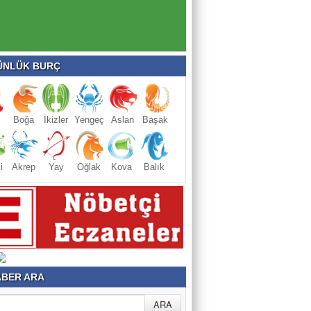
NLÜK BURÇ
Boğa
İkizler
Yengeç
Aslan
Başak
i
Akrep
Yay
Oğlak
Kova
Balık
BER ARA