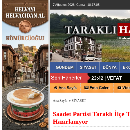
7 Ağustos 2026, Cuma | 10:17:06
GÜNDEM
SİYASET
DÜNYA
EK
MHP Tarak
16:27 |
VEFAT
23:42 |
Ana Sayfa
Foto Galeri
Vide
Ana Sayfa
»
SİYASET
Saadet Partisi Taraklı İlçe 
Hazırlanıyor