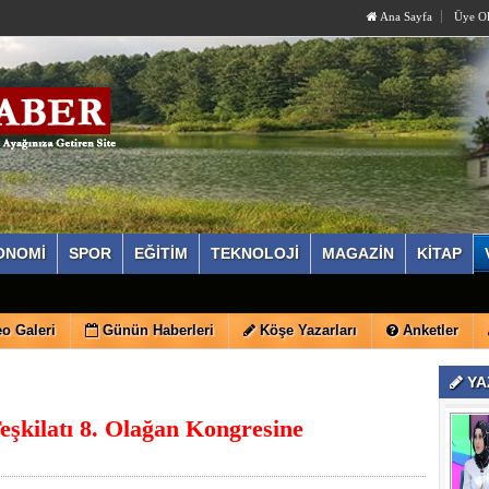
Ana Sayfa
Üye O
ONOMİ
SPOR
EĞİTİM
TEKNOLOJİ
MAGAZİN
KİTAP
lı İlçe Olağan Kongresi 9 Ağustos'ta Yapılacak
o Galeri
Günün Haberleri
Köşe Yazarları
Anketler
YA
Teşkilatı 8. Olağan Kongresine