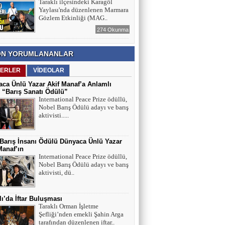
Taraklı ilçesindeki Karagöl
Yaylası'nda düzenlenen Marmara
Gözlem Etkinliği (MAG..
274 Okunma
N YORUMLANANLAR
ERLER
VİDEOLAR
ca Ünlü Yazar Akif Manaf’a Anlamlı
 “Barış Sanatı Ödülü”
International Peace Prize ödüllü,
Nobel Barış Ödülü adayı ve barış
aktivisti.....
 Barış İnsanı Ödülü Dünyaca Ünlü Yazar
Manaf’ın
International Peace Prize ödüllü,
Nobel Barış Ödülü adayı ve barış
aktivisti, dü..
lı’da İftar Buluşması
Taraklı Orman İşletme
Şefliği’nden emekli Şahin Arga
tarafından düzenlenen iftar..