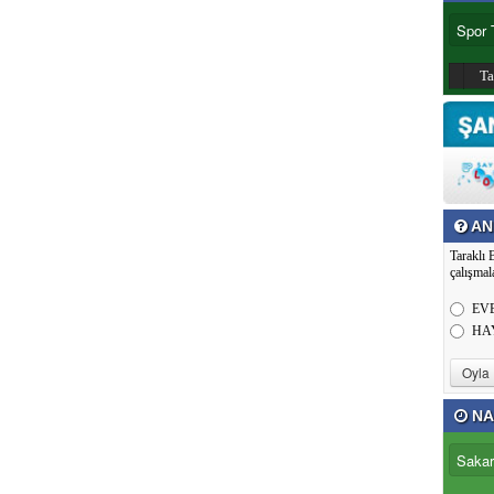
T
AN
Taraklı 
çalışmal
EV
HA
NA