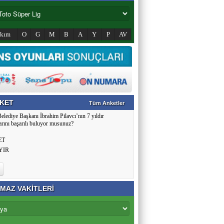
akım
O
G
M
B
A
Y
P
AV
KET
Tüm Anketler
Belediye Başkanı İbrahim Pilavcı’nın 7 yıldır
arını başarılı buluyor musunuz?
ET
YIR
MAZ VAKİTLERİ