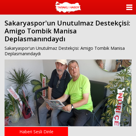
ANASAYFA
Sakaryaspor'un Unutulmaz Destekçisi:
KATEGORİLER
Amigo Tombik Manisa
Deplasmanındaydı
YAZARLAR
Sakaryaspor'un Unutulmaz Destekçisi: Amigo Tombik Manisa
ANKETLER
Deplasmanındaydı
FOTO GALERİ
VİDEO GALERİ
KÜNYE
İLETİŞİM
Haberi Sesli Dinle