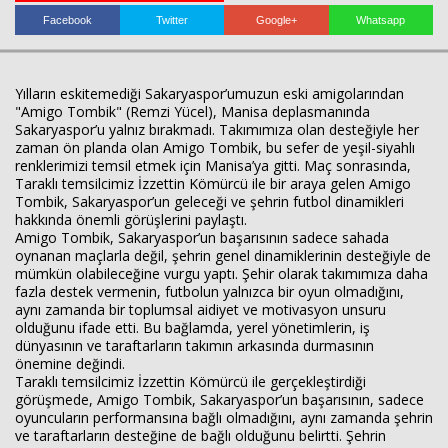
Facebook
Twitter
Google+
Whatsapp
Haberin Doğru Adresi.
Yılların eskitemediği Sakaryaspor’umuzun eski amigolarından
"Amigo Tombik" (Remzi Yücel), Manisa deplasmanında
Sakaryaspor’u yalnız bırakmadı. Takımımıza olan desteğiyle her
zaman ön planda olan Amigo Tombik, bu sefer de yeşil-siyahlı
renklerimizi temsil etmek için Manisa’ya gitti. Maç sonrasında,
Taraklı temsilcimiz İzzettin Kömürcü ile bir araya gelen Amigo
Tombik, Sakaryaspor’un geleceği ve şehrin futbol dinamikleri
hakkında önemli görüşlerini paylaştı.
Amigo Tombik, Sakaryaspor’un başarısının sadece sahada
oynanan maçlarla değil, şehrin genel dinamiklerinin desteğiyle de
mümkün olabileceğine vurgu yaptı. Şehir olarak takımımıza daha
fazla destek vermenin, futbolun yalnızca bir oyun olmadığını,
aynı zamanda bir toplumsal aidiyet ve motivasyon unsuru
olduğunu ifade etti. Bu bağlamda, yerel yönetimlerin, iş
dünyasının ve taraftarların takımın arkasında durmasının
önemine değindi.
Taraklı temsilcimiz İzzettin Kömürcü ile gerçekleştirdiği
görüşmede, Amigo Tombik, Sakaryaspor’un başarısının, sadece
oyuncuların performansına bağlı olmadığını, aynı zamanda şehrin
ve taraftarların desteğine de bağlı olduğunu belirtti. Şehrin