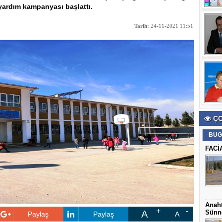
yardım kampanyası başlattı.
Tarih:
24-11-2021 11:51
ÇO
BUG
FACİ
Anaht
A
Sünne
Paylaş
Paylaş
A