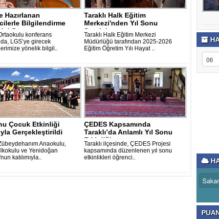
e Hazırlanan
Taraklı Halk Eğitim
ilerle Bilgilendirme
Merkezi'nden Yıl Sonu
isi Gerçe..
Sergisi
 Ortaokulu konferans
Taraklı Halk Eğitim Merkezi
HA
da, LGS’ye girecek
Müdürlüğü tarafından 2025-2026
erimize yönelik bilgil..
Eğitim Öğretim Yılı Hayat ..
nu Çocuk Etkinliği
ÇEDES Kapsamında
la Gerçekleştirildi
Taraklı’da Anlamlı Yıl Sonu
Etkinliği..
 Zübeydehanım Anaokulu,
Taraklı ilçesinde, ÇEDES Projesi
 İlkokulu ve Yenidoğan
kapsamında düzenlenen yıl sonu
'nun katılımıyla..
etkinlikleri öğrenci..
HA
PUA