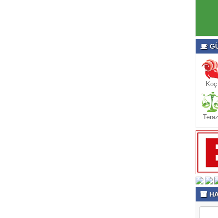
GÜ
Koç
Teraz
HA