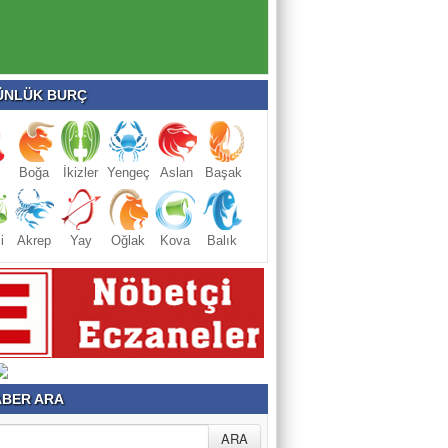
NLÜK BURÇ
Boğa
İkizler
Yengeç
Aslan
Başak
i
Akrep
Yay
Oğlak
Kova
Balık
BER ARA