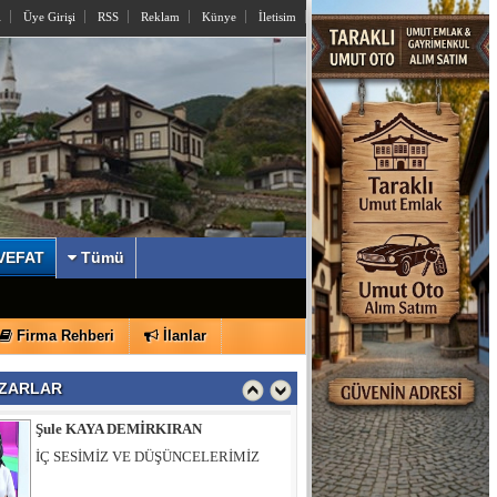
l
Üye Girişi
RSS
Reklam
Künye
İletisim
İzzettin KÖMÜRCÜ
Sayın Yusuf Alemdar’a Açık Mektup
VEFAT
Tümü
Şule KAYA DEMİRKIRAN
Firma Rehberi
İlanlar
İÇ SESİMİZ VE DÜŞÜNCELERİMİZ
ZARLAR
Muhsin ÖZTÜRK
Hıdırlık Tepesi Bizi Bekliyor…