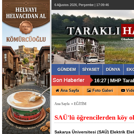
6 Ağustos 2026, Perşembe | 17:09:47
GÜNDEM
SİYASET
DÜNYA
EK
MHP Tarak
16:27 |
Ana Sayfa
Foto Galeri
Vide
Ana Sayfa
»
EĞİTİM
SAÜ'lü öğrencilerden köy o
Sakarya Üniversitesi (SAÜ) Elektrik El