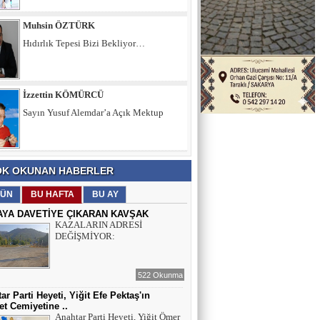
İzzettin KÖMÜRCÜ
Sayın Yusuf Alemdar’a Açık Mektup
Şule KAYA DEMİRKIRAN
İÇ SESİMİZ VE DÜŞÜNCELERİMİZ
Muhsin ÖZTÜRK
K OKUNAN HABERLER
Hıdırlık Tepesi Bizi Bekliyor…
ÜN
BU HAFTA
BU AY
AYA DAVETİYE ÇIKARAN KAVŞAK
KAZALARIN ADRESİ
DEĞİŞMİYOR:
522 Okunma
ar Parti Heyeti, Yiğit Efe Pektaş'ın
t Cemiyetine ..
Anahtar Parti Heyeti, Yiğit Ömer