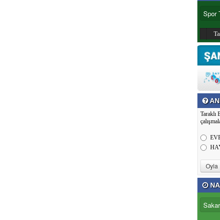
T
AN
Taraklı 
çalışmal
EV
HA
NA