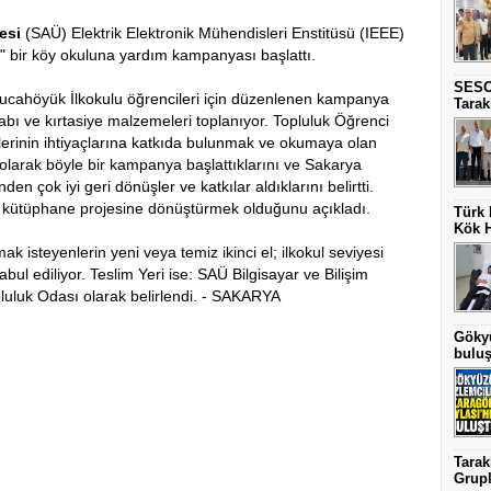
esi
(SAÜ) Elektrik Elektronik Mühendisleri Enstitüsü (IEEE)
" bir köy okuluna yardım kampanyası başlattı.
SESO
ucahöyük İlkokulu öğrencileri için düzenlenen kampanya
Tarak
bı ve kırtasiye malzemeleri toplanıyor. Topluluk Öğrenci
lerinin ihtiyaçlarına katkıda bulunmak ve okumaya olan
 olarak böyle bir kampanya başlattıklarını ve Sakarya
 çok iyi geri dönüşler ve katkılar aldıklarını belirtti.
 kütüphane projesine dönüştürmek olduğunu açıkladı.
Türk 
Kök H
 isteyenlerin yeni veya temiz ikinci el; ilkokul seviyesi
bul ediliyor. Teslim Yeri ise: SAÜ Bilgisayar ve Bilişim
pluluk Odası olarak belirlendi. - SAKARYA
Gökyü
buluş
Tarak
Grupla