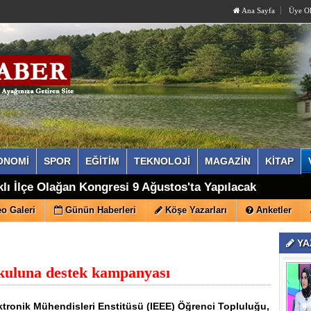
Ana Sayfa
Üye O
ONOMİ
SPOR
EĞİTİM
TEKNOLOJİ
MAGAZİN
KİTAP
lı İlçe Olağan Kongresi 9 Ağustos'ta Yapılacak
o Galeri
Günün Haberleri
Köşe Yazarları
Anketler
YA
kuluna destek kampanyası
ektronik Mühendisleri Enstitüsü (IEEE) Öğrenci Topluluğu,