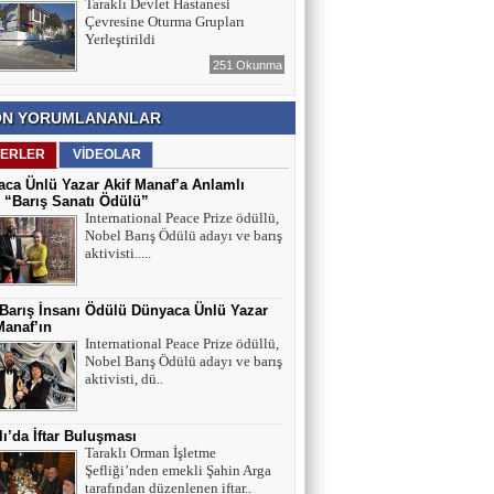
Taraklı Devlet Hastanesi
Çevresine Oturma Grupları
Yerleştirildi
251 Okunma
N YORUMLANANLAR
ERLER
VİDEOLAR
ca Ünlü Yazar Akif Manaf’a Anlamlı
 “Barış Sanatı Ödülü”
International Peace Prize ödüllü,
Nobel Barış Ödülü adayı ve barış
aktivisti.....
 Barış İnsanı Ödülü Dünyaca Ünlü Yazar
Manaf’ın
International Peace Prize ödüllü,
Nobel Barış Ödülü adayı ve barış
aktivisti, dü..
lı’da İftar Buluşması
Taraklı Orman İşletme
Şefliği’nden emekli Şahin Arga
tarafından düzenlenen iftar..