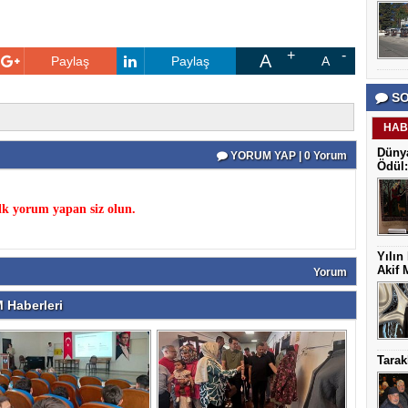
A
Paylaş
Paylaş
A
SO
HAB
Dünya
YORUM YAP | 0 Yorum
Ödül:
k yorum yapan siz olun.
Yılın
Akif 
Yorum
 Haberleri
Tarak