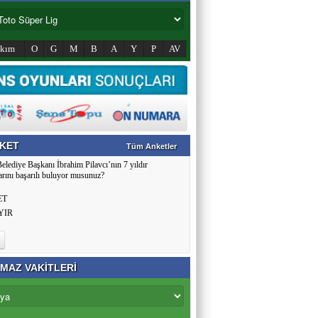
akım
O
G
M
B
A
Y
P
AV
KET
Tüm Anketler
Belediye Başkanı İbrahim Pilavcı’nın 7 yıldır
arını başarılı buluyor musunuz?
ET
YIR
MAZ VAKİTLERİ