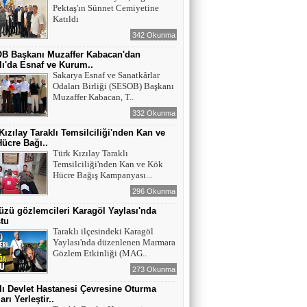
Pektaş'ın Sünnet Cemiyetine
Katıldı
342 Okunma
B Başkanı Muzaffer Kabacan'dan
lı'da Esnaf ve Kurum..
Sakarya Esnaf ve Sanatkârlar
Odaları Birliği (SESOB) Başkanı
Muzaffer Kabacan, T..
332 Okunma
Kızılay Taraklı Temsilciliği'nden Kan ve
ücre Bağı..
Türk Kızılay Taraklı
Temsilciliği'nden Kan ve Kök
Hücre Bağış Kampanyası...
296 Okunma
zü gözlemcileri Karagöl Yaylası'nda
tu
Taraklı ilçesindeki Karagöl
Yaylası'nda düzenlenen Marmara
Gözlem Etkinliği (MAG..
273 Okunma
lı Devlet Hastanesi Çevresine Oturma
rı Yerleştir..