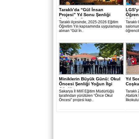
Taraklı’da “Gül İnsan
LGS’y
Projesi” Yıl Sonu Şenliği
Öğrenc
Coşkuyla Ger..
Söyleş
Taraklı ilçesinde, 2025-2026 Eğitim
Taraklı
Öğretim Yılı kapsamında uygulamaya
salonun
alınan “Gül İn..
öğrencil
Miniklerin Büyük Günü: Okul
Yıl So
Öncesi Şenliği Yoğun İlgi
Coşkuy
Gördü..
Sakarya İl Millî Eğitim Müdürlüğü
Taraklı
tarafından yürütülen “Önce Okul
Atatürk
Öncesi” projesi kap..
İlkokulu