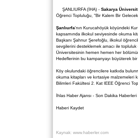
ŞANLIURFA (İHA) -
Sakarya Üniversit
Öğrenci Topluluğu, "Bir Kalem Bir Gelecek
Şanlıurfa
'nın Kurucahöyük köyündeki Kur
kapsamında ilkokul seviyesinde okuma kita
Başkanı Şahnur Şerefoğlu, ilkokul öğrenci
sevgilerini desteklemek amacı ile topluluk
Üniversitesinin hemen hemen her bölümünden
Hedeflerinin bu kampanyayı büyüterek bir
Köy okulundaki öğrencilere katkıda bulunmak
okuma kitapları ve kırtasiye malzemeleri ka
Bilimleri Fakültesi 2. Kat IEEE Öğrenci To
İhlas Haber Ajansı - Son Dakika Haberleri
Haberi Kaydet
Kaynak: www.haberler.com