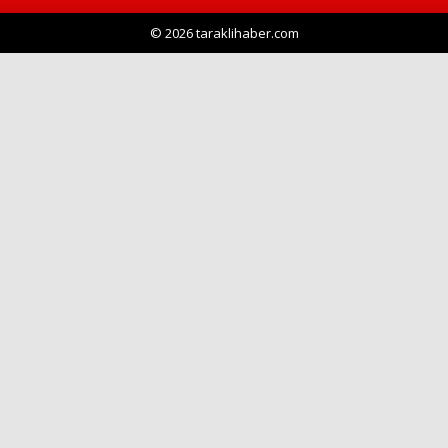
© 2026 taraklihaber.com
Haberin Doğru Adresi.