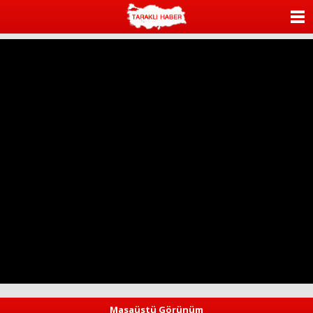
ANASAYFA
KATEGORİLER
YAZARLAR
ANKETLER
FOTO GALERİ
VİDEO GALERİ
KÜNYE
İLETİŞİM
Masaüstü Görünüm