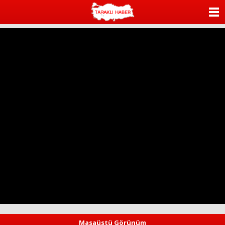
ANASAYFA
KATEGORİLER
YAZARLAR
ANKETLER
FOTO GALERİ
VİDEO GALERİ
KÜNYE
İLETİŞİM
Masaüstü Görünüm