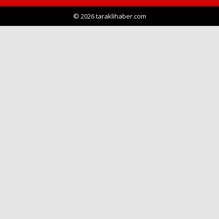
© 2026 taraklihaber.com
Haberin Doğru Adresi.