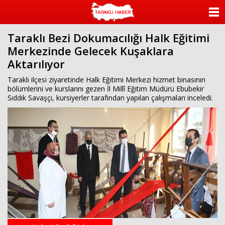
ANASAYFA
Taraklı Bezi Dokumacılığı Halk Eğitimi
KATEGORİLER
Merkezinde Gelecek Kuşaklara
Aktarılıyor
YAZARLAR
Taraklı ilçesi ziyaretinde Halk Eğitimi Merkezi hizmet binasının
ANKETLER
bölümlerini ve kurslarını gezen İl Millî Eğitim Müdürü Ebubekir
Sıddık Savaşçı, kursiyerler tarafından yapılan çalışmaları inceledi.
FOTO GALERİ
VİDEO GALERİ
KÜNYE
İLETİŞİM