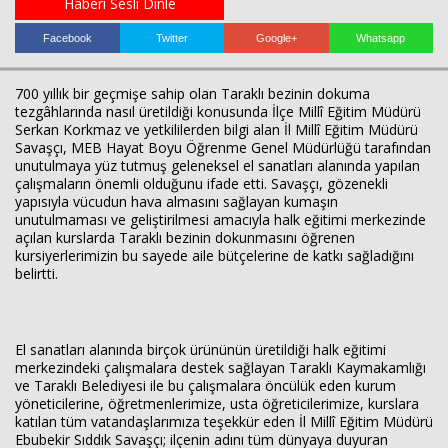
Haberi Sesli Dinle
Facebook
Twitter
Google+
Whatsapp
Haberin Doğru Adresi.
700 yıllık bir geçmişe sahip olan Taraklı bezinin dokuma
tezgâhlarında nasıl üretildiği konusunda İlçe Millî Eğitim Müdürü
Serkan Korkmaz ve yetkililerden bilgi alan İl Millî Eğitim Müdürü
Savaşçı, MEB Hayat Boyu Öğrenme Genel Müdürlüğü tarafından
unutulmaya yüz tutmuş geleneksel el sanatları alanında yapılan
çalışmaların önemli olduğunu ifade etti. Savaşçı, gözenekli
yapısıyla vücudun hava almasını sağlayan kumaşın
unutulmaması ve geliştirilmesi amacıyla halk eğitimi merkezinde
açılan kurslarda Taraklı bezinin dokunmasını öğrenen
kursiyerlerimizin bu sayede aile bütçelerine de katkı sağladığını
belirtti.
El sanatları alanında birçok ürününün üretildiği halk eğitimi
merkezindeki çalışmalara destek sağlayan Taraklı Kaymakamlığı
ve Taraklı Belediyesi ile bu çalışmalara öncülük eden kurum
yöneticilerine, öğretmenlerimize, usta öğreticilerimize, kurslara
katılan tüm vatandaşlarımıza teşekkür eden İl Millî Eğitim Müdürü
Ebubekir Sıddık Savaşçı; ilçenin adını tüm dünyaya duyuran