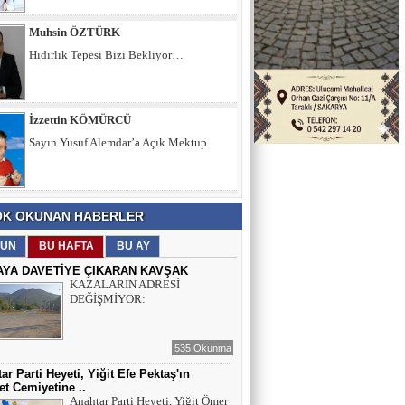
İzzettin KÖMÜRCÜ
Sayın Yusuf Alemdar’a Açık Mektup
Şule KAYA DEMİRKIRAN
İÇ SESİMİZ VE DÜŞÜNCELERİMİZ
Muhsin ÖZTÜRK
K OKUNAN HABERLER
Hıdırlık Tepesi Bizi Bekliyor…
ÜN
BU HAFTA
BU AY
AYA DAVETİYE ÇIKARAN KAVŞAK
KAZALARIN ADRESİ
DEĞİŞMİYOR:
535 Okunma
ar Parti Heyeti, Yiğit Efe Pektaş'ın
t Cemiyetine ..
Anahtar Parti Heyeti, Yiğit Ömer