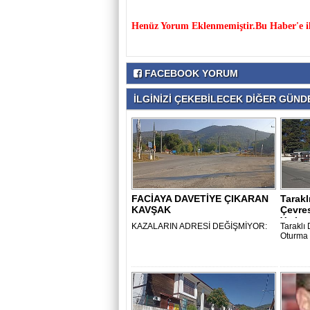
Henüz Yorum Eklenmemiştir.Bu Haber'e il
FACEBOOK YORUM
İLGİNİZİ ÇEKEBİLECEK DİĞER GÜNDE
FACİAYA DAVETİYE ÇIKARAN
Tarakl
KAVŞAK
Çevre
Yerleşt
KAZALARIN ADRESİ DEĞİŞMİYOR:
Taraklı
Oturma G