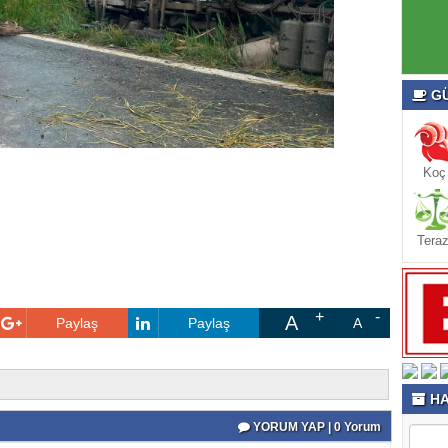
GÜ
Koç
Teraz
A
Paylaş
Paylaş
A
HA
YORUM YAP | 0 Yorum