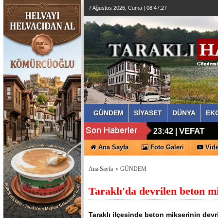
7 Ağustos 2026, Cuma | 08:47:28
GÜNDEM
SİYASET
DÜNYA
EK
MHP Tarak
16:27 |
VEFAT
23:42 |
Ana Sayfa
Foto Galeri
Vide
Ana Sayfa
»
GÜNDEM
Taraklı'da devrilen beton m
Taraklı ilçesinde beton mikserinin dev