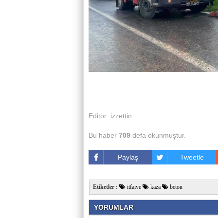
Editör: izzettin
Bu haber
709
defa okunmuştur.
Paylaş
Tweetle
Etiketler :
itfaiye
kaza
beton
YORUMLAR