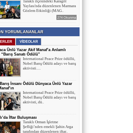
Taraklı ilçesindeki Karagöl
Yaylası'nda düzenlenen Marmara
Gözlem Etkinliği (MAG..
274 Okunma
N YORUMLANANLAR
ERLER
VİDEOLAR
ca Ünlü Yazar Akif Manaf’a Anlamlı
 “Barış Sanatı Ödülü”
International Peace Prize ödüllü,
Nobel Barış Ödülü adayı ve barış
aktivisti.....
 Barış İnsanı Ödülü Dünyaca Ünlü Yazar
Manaf’ın
International Peace Prize ödüllü,
Nobel Barış Ödülü adayı ve barış
aktivisti, dü..
lı’da İftar Buluşması
Taraklı Orman İşletme
Şefliği’nden emekli Şahin Arga
tarafından düzenlenen iftar..