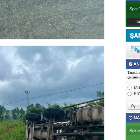
T
AN
Taraklı 
çalışmal
EV
HA
NA