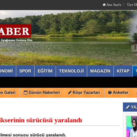
Ana Sayfa
Üye O
ONOMİ
SPOR
EĞİTİM
TEKNOLOJİ
MAGAZİN
KİTAP
lı İlçe Olağan Kongresi 9 Ağustos'ta Yapılacak
o Galeri
Günün Haberleri
Köşe Yazarları
Anketler
YA
ikserinin sürücüsü yaralandı
rilmesi sonucu sürücü yaralandı.