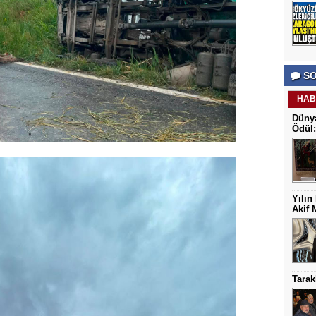
SO
HAB
Dünya
Ödül:
Yılın
Akif 
Tarak