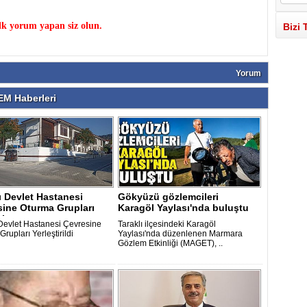
k yorum yapan siz olun.
Bizi 
Yorum
M Haberleri
ı Devlet Hastanesi
Gökyüzü gözlemcileri
sine Oturma Grupları
Karagöl Yaylası'nda buluştu
ir..
 Devlet Hastanesi Çevresine
Taraklı ilçesindeki Karagöl
rupları Yerleştirildi
Yaylası'nda düzenlenen Marmara
Gözlem Etkinliği (MAGET), ..