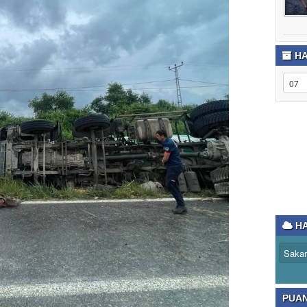
HA
HA
PUA