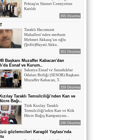
Pektaş'ın Sünnet Cemiyetine
Katıldı
355 Okunma
T
Taraklı Hacımurat
Mahallesi’nden merhum
Mehmet Akkauş’un oğlu
(Şoför)Hayati Akku..
352 Okunma
B Başkanı Muzaffer Kabacan'dan
lı'da Esnaf ve Kurum..
Sakarya Esnaf ve Sanatkârlar
Odaları Birliği (SESOB) Başkanı
Muzaffer Kabacan, T..
339 Okunma
Kızılay Taraklı Temsilciliği'nden Kan ve
ücre Bağı..
Türk Kızılay Taraklı
Temsilciliği'nden Kan ve Kök
Hücre Bağış Kampanyası...
296 Okunma
zü gözlemcileri Karagöl Yaylası'nda
tu