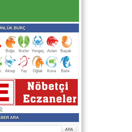
NLÜK BURÇ
Boğa
İkizler
Yengeç
Aslan
Başak
i
Akrep
Yay
Oğlak
Kova
Balık
BER ARA