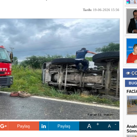
Tarih:
19-06-2026 15:56
ÇO
BUG
FACİ
A
Paylaş
Paylaş
A
Anaht
Sünne