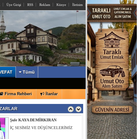
l
Üye Girişi
RSS
Reklam
Künye
İletisim
İzzettin KÖMÜRCÜ
Sayın Yusuf Alemdar’a Açık Mektup
VEFAT
Tümü
Şule KAYA DEMİRKIRAN
Firma Rehberi
İlanlar
İÇ SESİMİZ VE DÜŞÜNCELERİMİZ
ZARLAR
Muhsin ÖZTÜRK
Hıdırlık Tepesi Bizi Bekliyor…