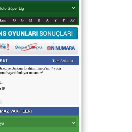
akım
O
G
M
B
A
Y
P
AV
KET
Tüm Anketler
Belediye Başkanı İbrahim Pilavcı’nın 7 yıldır
arını başarılı buluyor musunuz?
ET
YIR
MAZ VAKİTLERİ