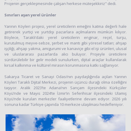
Projenin gerçekleşmesinde çalışan herkese müteşekkiriz" dedi.
Sınırları aşan yerel ürünler
Yarının Köyleri projesi, yerel üreticilerin emeğini katma değerli hale
getirerek yurtiçi ve yurtdışı pazarlara açılmalarını mümkün kılıyor.
Böylece, Taraklı’daki yerel üreticilerin enginar, reçel, turşu,
kurutulmuş meyve-sebze, şerbet ve mantı gibi yöresel tatları; ahşap
işçiliği, ahşap yakma, amigurumi ve kanaviçe gibi el işi ürünleri, ulusal
ve uluslararası pazarlarda alıcı buluyor. Projeyle üreticilere
sürdürülebilir bir gelir modeli sunulurken, dijital araçlar kullanılarak
kırsal kalkınma ve kültürel mirasın korunmasına katkı sağlanıyor.
Sakarya Ticaret ve Sanayi Odası’nın paydaşlığında açılan Yarının
Köyleri Taraklı Dijital Merkezi, projenin üçüncü durağı olma özelliğini
taşıyor. Aralık 2023’te Adana’nın Sarıçam ilçesindeki Kürkçüler
Köyü’nde ve Mayıs 2024’te İzmir’in Seferihisar ilçesindeki Ulamış
Köyü’nde kurulan merkezler faaliyetlerine devam ediyor. 2026 yılı
sonuna kadar Türkiye çapında 10 merkeze ulaşılması hedefleniyor.