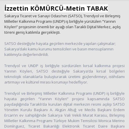
İzzettin KÖMÜRCÜ-Metin TABAK
Sakarya Ticaret ve Sanayi Odası’nın (SATSO), Trendyol ve Birleşmiş
Haberin Doğru Adresi.
Milletler Kalkınma Programı (UNDP) iş birliğiyle yürütülen “Yarının
Köyleri” projesinin önemli bir ayağı olan Taraklı Dijital Merkez, açılış
töreni geniş katılımla gerçekleşti.
SATSO desteğiyle hayata geçirilen merkezde yapılan çalışmalar;
Sakarya’daki kamu kurumu temsilcileri ve basın mensuplarının
katılımıyla değerlendirildi.
Trendyol ve UNDP iş birliğiyle sürdürülen kırsal kalkınma projesi
Yarının Köyleri, SATSO desteğiyle Sakarya’da kırsal bölgeleri
teknolojik olanaklarla buluşturarak üretimi güçlendirmeyi, istihdamı
artırmayı ve kültürel mirası korumayı hedefliyor.
Trendyol ve Birleşmiş Milletler Kalkınma Programı (UNDP) iş birliğiyle
hayata geçirilen “Yarının Köyleri” projesi kapsamında SATSO
paydaşlığında Taraklı’da kurulan dijital merkezin resmi açılışı SATSO
Yönetim Kurulu Başkanı A. Akgün Altuğ ve Meclis Başkanı Erdem
Ercan’ın ev sahipliğinde Sakarya Vali Vekili Murat Karasu, Birleşmiş
Milletler Kalkınma Programı Türkiye Mukim Temsilcisi Monica Merino
Domínguez, Ticaret Bakanlığı Elektronik Ticaret Daire Başkanı