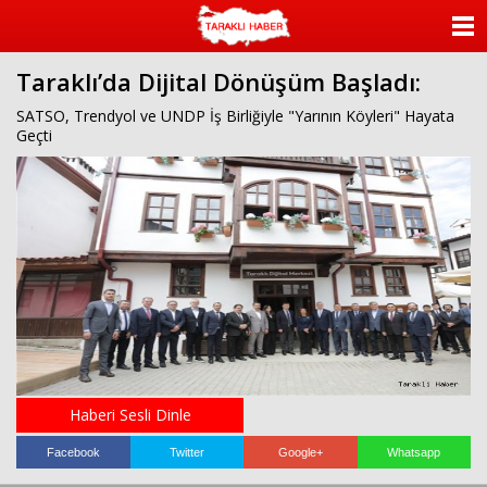
ANASAYFA
Taraklı’da Dijital Dönüşüm Başladı:
KATEGORİLER
SATSO, Trendyol ve UNDP İş Birliğiyle "Yarının Köyleri" Hayata
Geçti
YAZARLAR
ANKETLER
FOTO GALERİ
VİDEO GALERİ
KÜNYE
İLETİŞİM
Haberi Sesli Dinle
Facebook
Twitter
Google+
Whatsapp