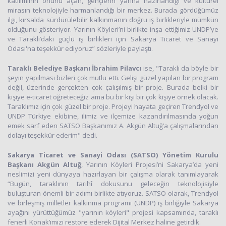
katılımının önünü açan, gençlerin yarına hazırlandığı ve kültürel
mirasın teknolojiyle harmanlandığı bir merkez. Burada gördüğümüz
ilgi, kırsalda sürdürülebilir kalkınmanın doğru iş birlikleriyle mümkün
olduğunu gösteriyor. Yarının Köyleri’ni birlikte inşa ettiğimiz UNDP’ye
ve Taraklı’daki güçlü iş birlikleri için Sakarya Ticaret ve Sanayi
Odası'na teşekkür ediyoruz” sözleriyle paylaştı.
Taraklı Belediye Başkanı İbrahim Pilavcı
ise, "Taraklı da böyle bir
şeyin yapılması bizleri çok mutlu etti. Gelişi güzel yapılan bir program
değil, üzerinde gerçekten çok çalışılmış bir proje. Burada belki bir
kişiye e-ticaret öğreteceğiz ama bu bir kişi bir çok kişiye örnek olacak.
Taraklımız için çok güzel bir proje. Projeyi hayata geçiren Trendyol ve
UNDP Türkiye ekibine, ilimiz ve ilçemize kazandırılmasında yoğun
emek sarf eden SATSO Başkanımız A. Akgün Altuğ’a çalışmalarından
dolayı teşekkür ederim" dedi.
Sakarya Ticaret ve Sanayi Odası (SATSO) Yönetim Kurulu
Başkanı Akgün Altuğ
, Yarının Köyleri Projesi’ni Sakarya’da yeni
neslimizi yeni dünyaya hazırlayan bir çalışma olarak tanımlayarak
“Bugün, taraklının tarihî dokusunu geleceğin teknolojisiyle
buluşturan önemli bir adımı birlikte atıyoruz. SATSO olarak, Trendyol
ve birleşmiş milletler kalkınma programı (UNDP) iş birliğiyle Sakarya
ayağını yürüttüğümüz "yarının köyleri" projesi kapsamında, taraklı
fenerli Konak’ımızı restore ederek Dijital Merkez haline getirdik.