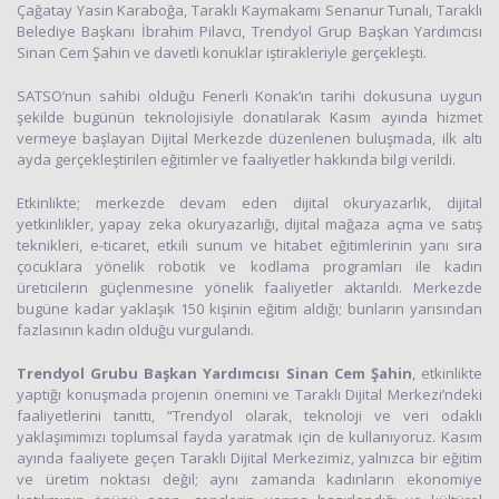
Çağatay Yasin Karaboğa, Taraklı Kaymakamı Senanur Tunalı, Taraklı
Belediye Başkanı İbrahim Pilavcı, Trendyol Grup Başkan Yardımcısı
Sinan Cem Şahin ve davetli konuklar iştirakleriyle gerçekleşti.
SATSO’nun sahibi olduğu Fenerli Konak’ın tarihi dokusuna uygun
şekilde bugünün teknolojisiyle donatılarak Kasım ayında hizmet
vermeye başlayan Dijital Merkezde düzenlenen buluşmada, ilk altı
ayda gerçekleştirilen eğitimler ve faaliyetler hakkında bilgi verildi.
Etkinlikte; merkezde devam eden dijital okuryazarlık, dijital
yetkinlikler, yapay zeka okuryazarlığı, dijital mağaza açma ve satış
teknikleri, e-ticaret, etkili sunum ve hitabet eğitimlerinin yanı sıra
çocuklara yönelik robotik ve kodlama programları ile kadın
üreticilerin güçlenmesine yönelik faaliyetler aktarıldı. Merkezde
bugüne kadar yaklaşık 150 kişinin eğitim aldığı; bunların yarısından
fazlasının kadın olduğu vurgulandı.
Trendyol Grubu Başkan Yardımcısı Sinan Cem Şahin
, etkinlikte
yaptığı konuşmada projenin önemini ve Taraklı Dijital Merkezi’ndeki
faaliyetlerini tanıttı, “Trendyol olarak, teknoloji ve veri odaklı
yaklaşımımızı toplumsal fayda yaratmak için de kullanıyoruz. Kasım
ayında faaliyete geçen Taraklı Dijital Merkezimiz, yalnızca bir eğitim
ve üretim noktası değil; aynı zamanda kadınların ekonomiye