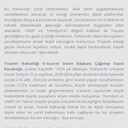
Bu merkezde yerel üreticilerimiz, akıllı tarım uygulamalarıyla
verimliliklerini artıracak, el emeği ürünlerimiz dijital platformlar
aracılığıyla dünya pazarlarına ulaşacak. Çocuklarımız ise kodlama ve
robotik atölyeleriyle geleceğin teknolojilerine bugünden adım
atacaklar. UNDP ve Trendyol’un değerli katkıları ile hayata
geçirdiğimiz bu güçlü iş birliği modelinin, Türkiye’de dijital dönüşümün
yerelleşmesine örnek teşkil edeceğine inanıyoruz. Projede emeği
geçen herkese teşekkür ediyor, taraklı dijital merkezimizin hayırlı
olmasını diliyorum.” diye ekledi.
Ticaret Bakanlığı E-ticaret Daire Başkanı Çağatay Yasin
Karaboğa
, şunları kaydetti: “2024 yılı itibarıyla Türkiye'de e-ticaret
hacmi 3 trilyon TL'yi aşarken, 2019-2024 yılları arasında dolar bazında
yüzde 274 arttı. 2024 yılı verilerine göre ticaret yapan esnaflarımızın
yüzde 27,2’si kadınlara ait. Esnafımız, küçük sermayeyle kurulan
işletmelerimiz ve kadın girişimcilerimiz, e-ticaret sayesinde düşük
maliyetlerle büyük pazarlara erişim imkânı buluyorlar. Trendyol ve
UNDP'nin Yarının Köyleri projesi, kırsalda fırsat eşitliğini destekleyen
önemli bir proje. Ticaret Bakanlığı olarak biz de dijital dönüşümü
teşvik eden ve yerel kalkınmaya katkı sağlayan bu tür projeleri
desteklemeye devam edeceğiz.” diye konuştu.