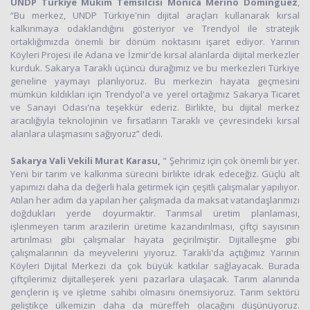
UNDP Türkiye Mukim Temsilcisi Monica Merino Domínguez
,
“Bu merkez, UNDP Türkiye'nin dijital araçları kullanarak kırsal
kalkınmaya odaklandığını gösteriyor ve Trendyol ile stratejik
ortaklığımızda önemli bir dönüm noktasını işaret ediyor. Yarının
Köyleri Projesi ile Adana ve İzmir'de kırsal alanlarda dijital merkezler
kurduk. Sakarya Taraklı üçüncü durağımız ve bu merkezleri Türkiye
geneline yaymayı planlıyoruz. Bu merkezin hayata geçmesini
mümkün kıldıkları için Trendyol'a ve yerel ortağımız Sakarya Ticaret
ve Sanayi Odası'na teşekkür ederiz. Birlikte, bu dijital merkez
aracılığıyla teknolojinin ve fırsatların Taraklı ve çevresindeki kırsal
alanlara ulaşmasını sağıyoruz” dedi.
Sakarya Vali Vekili Murat Karasu,
" Şehrimiz için çok önemli bir yer.
Yeni bir tarım ve kalkınma sürecini birlikte idrak edeceğiz. Güçlü alt
yapımızı daha da değerli hala getirmek için çeşitli çalışmalar yapılıyor.
Atılan her adım da yapılan her çalışmada da maksat vatandaşlarımızı
doğdukları yerde doyurmaktır. Tarımsal üretim planlaması,
işlenmeyen tarım arazilerin üretime kazandırılması, çiftçi sayısının
artırılması gibi çalışmalar hayata geçirilmiştir. Dijitalleşme gibi
çalışmalarının da meyvelerini yiyoruz. Taraklı'da açtığımız Yarının
Köyleri Dijital Merkezi da çok büyük katkılar sağlayacak. Burada
çiftçilerimiz dijitalleşerek yeni pazarlara ulaşacak. Tarım alanında
gençlerin iş ve işletme sahibi olmasını önemsiyoruz. Tarım sektörü
geliştikçe ülkemizin daha da müreffeh olacağını düşünüyoruz.