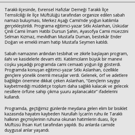
Taraklı ilçesinde, Evrensel Hafızlar Derneği Taraklı İlçe
Temsilciliği ile İlçe Müftülüğü tarafından organize edilen sabah
namazı buluşması, Merkez Aşağı Camii’nde yoğun katılımla
Haberin Doğru Adresi.
gerçekleştirildi. Programa eğitimci-yazar Sıtkı Aslanhan, Üsküdar
Çinili Camii İmam Hatibi Dursun Şahin, Ayasofya Camii müezzini
Selman Kızmaz, mevlidhan Mustafa Duman, bestekâr Ender
Doğan ve emekli imam hatip Mustafa Seymen katıldı.
Sabah namazının ardından tesbihat ve zikirle başlayan program,
ilahi ve kasidelerle devam etti. Katılımcıların büyük bir manevi
coşku yaşadığı programda cami cemaati yoğun ilgi gösterdi.
Programda konuşan eğitimci-yazar Sıtkı Aslanhan, özellikle
gençlere yönelik önemli mesajlar verdi. Gelenek, örf ve adetlere
bağlılığın önemine dikkat çeken Aslanhan, “Gençlerin saygıyı
kaybetmediği müddetçe toplum daha sağlıklı kalacak ve gelecek
nesillere örfüne sahip çıkma şuuru aşılanacaktır” ifadelerini
kullandı.
Programda, geçtiğimiz günlerde meydana gelen elim bir bisiklet
kazasında hayatını kaybeden Nurullah İşcan’ın ruhu ile Taraklı
halkının geçmişlerinin ruhuna okunan hatimlerin duası, İlçe
Müftüsü İhsan Kurt tarafından yapıldı. Bu anlarda camide
duygusal anlar yaşandı.