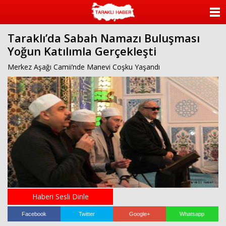
ANASAYFA
Taraklı’da Sabah Namazı Buluşması
KATEGORİLER
Yoğun Katılımla Gerçekleşti
YAZARLAR
Merkez Aşağı Camii’nde Manevi Coşku Yaşandı
ANKETLER
FOTO GALERİ
VİDEO GALERİ
KÜNYE
İLETİŞİM
Haberi Sesli Dinle
Facebook
Twitter
Google+
Whatsapp