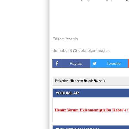
Editör: izzettin
Bu haber
675
defa okunmuştur.
Paylaş
Tweetle
Etiketler :
seçim
oda
çelik
YORUMLAR
Henüz Yorum Eklenmemiştir.Bu Haber'e il