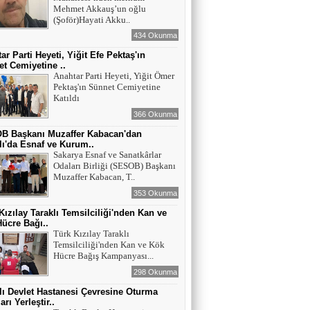
Mehmet Akkauş’un oğlu
(Şoför)Hayati Akku..
434 Okunma
ar Parti Heyeti, Yiğit Efe Pektaş'ın
t Cemiyetine ..
Anahtar Parti Heyeti, Yiğit Ömer
Pektaş'ın Sünnet Cemiyetine
Katıldı
366 Okunma
B Başkanı Muzaffer Kabacan'dan
lı'da Esnaf ve Kurum..
Sakarya Esnaf ve Sanatkârlar
Odaları Birliği (SESOB) Başkanı
Muzaffer Kabacan, T..
353 Okunma
Kızılay Taraklı Temsilciliği'nden Kan ve
ücre Bağı..
Türk Kızılay Taraklı
Temsilciliği'nden Kan ve Kök
Hücre Bağış Kampanyası...
298 Okunma
lı Devlet Hastanesi Çevresine Oturma
rı Yerleştir..