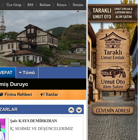
l
Üye Girişi
RSS
Reklam
Künye
İletisim
İzzettin KÖMÜRCÜ
Sayın Yusuf Alemdar’a Açık Mektup
VEFAT
Tümü
şkanı Oldu
lmiş Duruyor
Şule KAYA DEMİRKIRAN
Firma Rehberi
İlanlar
İÇ SESİMİZ VE DÜŞÜNCELERİMİZ
ZARLAR
Muhsin ÖZTÜRK
Hıdırlık Tepesi Bizi Bekliyor…