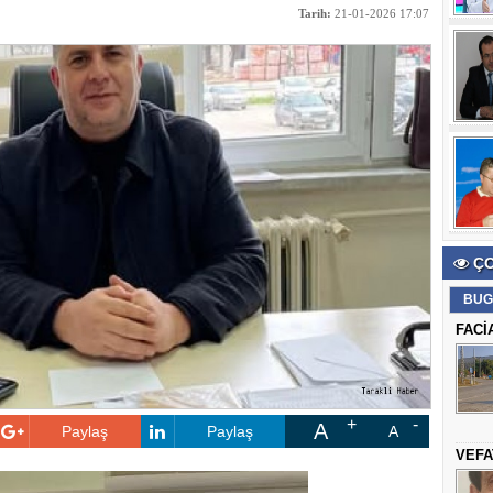
Tarih:
21-01-2026 17:07
ÇO
BUG
FACİ
A
Paylaş
Paylaş
A
VEFA