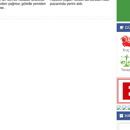
den yağmur, gölette yeniden
pazarında yerini aldı.
me..
GÜ
Koç
Teraz
HA