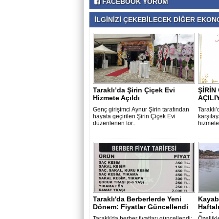
FACEBOOK YORUM
İLGİNİZİ ÇEKEBİLECEK DİĞER EKONO
Taraklı’da Şirin Çiçek Evi
ŞİRİN
Hizmete Açıldı
AÇILI
Genç girişimci Aynur Şirin tarafından
Taraklı’
hayata geçirilen Şirin Çiçek Evi
karşıla
düzenlenen tör..
hizmete 
Taraklı'da Berberlerde Yeni
Kayabo
Dönem: Fiyatlar Güncellendi
Haftal
Canlan
Taraklı'da berber fiyatları güncellendi;
Özellikl