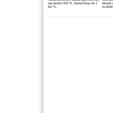
saç kesimi 350 TL, damat tıraşı ise 2
devam e
bin TL..
su birik