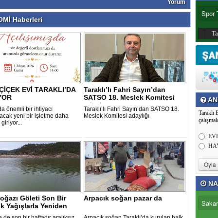
Yorum
Mİ Haberleri
T
 ÇİÇEK EVİ TARAKLI’DA
Taraklı’lı Fahri Sayın’dan
YOR
SATSO 18. Meslek Komitesi
AN
adaylı..
da önemli bir ihtiyacı
Taraklı’lı Fahri Sayın’dan SATSO 18.
Taraklı 
yacak yeni bir işletme daha
Meslek Komitesi adaylığı
çalışmal
giriyor...
EV
HA
NA
ğazı Göleti Son Bir
Arpacık soğan pazar da
ık Yağışlarla Yeniden
..
e de son bir haftadır aralıksız
Arpacık soğan Taraklı’da kurulan halk