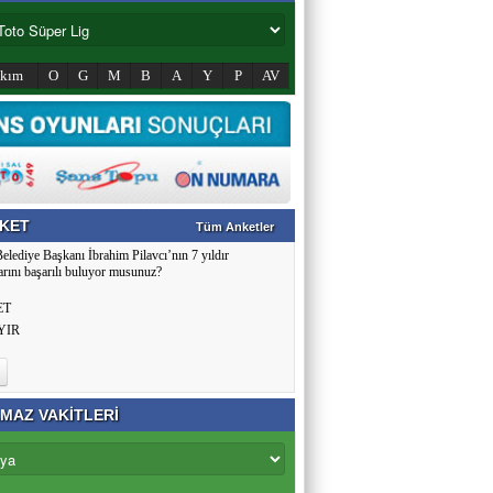
akım
O
G
M
B
A
Y
P
AV
KET
Tüm Anketler
Belediye Başkanı İbrahim Pilavcı’nın 7 yıldır
arını başarılı buluyor musunuz?
ET
YIR
MAZ VAKİTLERİ