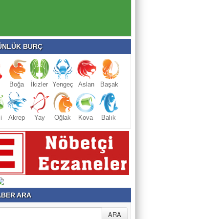
NLÜK BURÇ
Boğa
İkizler
Yengeç
Aslan
Başak
i
Akrep
Yay
Oğlak
Kova
Balık
BER ARA