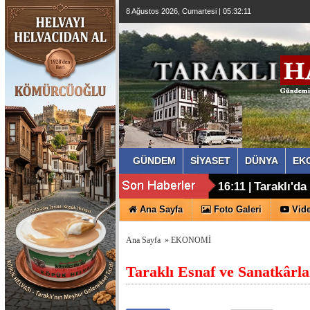
8 Ağustos 2026, Cumartesi | 05:32:12
GÜNDEM
SİYASET
DÜNYA
EK
CHP'den Y
15:03 |
Taraklı'd
16:11 |
Ana Sayfa
Foto Galeri
Vide
Ana Sayfa
»
EKONOMİ
Taraklı Esnaf ve Sanatkârl