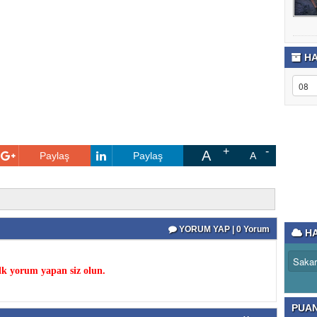
HA
A
Paylaş
Paylaş
A
YORUM YAP | 0 Yorum
HA
k yorum yapan siz olun.
PUA