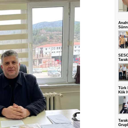
Anaht
Sünne
SESO
Tarak
Türk 
Kök H
Tarak
Grupla