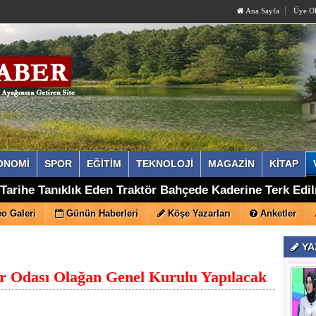
Ana Sayfa
Üye O
ONOMİ
SPOR
EĞİTİM
TEKNOLOJİ
MAGAZİN
KİTAP
eni Parti'ye Geçen İsmail Doğan, Taraklı Kurucu İlçe Ba
a Tarihe Tanıklık Eden Traktör Bahçede Kaderine Terk Edi
o Galeri
Günün Haberleri
Köşe Yazarları
Anketler
YA
ar Odası Olağan Genel Kurulu Yapılacak