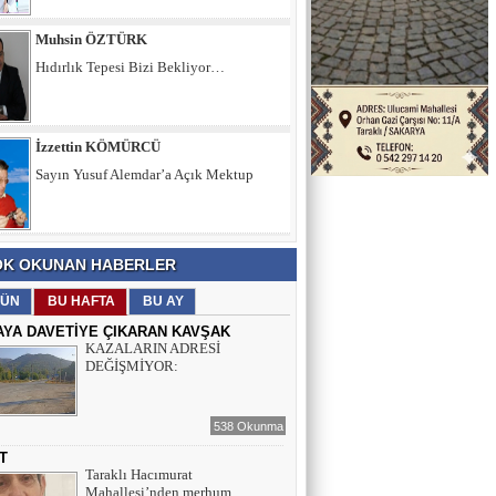
İzzettin KÖMÜRCÜ
Sayın Yusuf Alemdar’a Açık Mektup
Şule KAYA DEMİRKIRAN
İÇ SESİMİZ VE DÜŞÜNCELERİMİZ
Muhsin ÖZTÜRK
K OKUNAN HABERLER
Hıdırlık Tepesi Bizi Bekliyor…
ÜN
BU HAFTA
BU AY
AYA DAVETİYE ÇIKARAN KAVŞAK
KAZALARIN ADRESİ
DEĞİŞMİYOR:
538 Okunma
T
Taraklı Hacımurat
Mahallesi’nden merhum