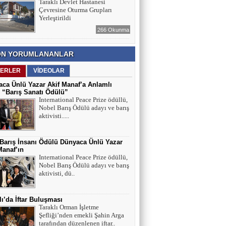
Taraklı Devlet Hastanesi
Çevresine Oturma Grupları
Yerleştirildi
266 Okunma
N YORUMLANANLAR
ERLER
VİDEOLAR
ca Ünlü Yazar Akif Manaf’a Anlamlı
 “Barış Sanatı Ödülü”
International Peace Prize ödüllü,
Nobel Barış Ödülü adayı ve barış
aktivisti.....
 Barış İnsanı Ödülü Dünyaca Ünlü Yazar
Manaf’ın
International Peace Prize ödüllü,
Nobel Barış Ödülü adayı ve barış
aktivisti, dü..
lı’da İftar Buluşması
Taraklı Orman İşletme
Şefliği’nden emekli Şahin Arga
tarafından düzenlenen iftar..