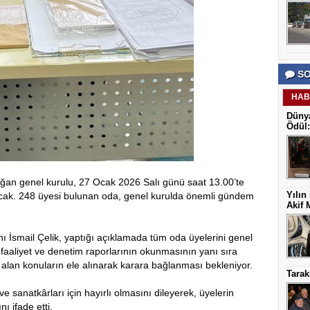
SO
HAB
Dünya
Ödül:
ağan genel kurulu, 27 Ocak 2026 Salı günü saat 13.00’te
Yılın
acak. 248 üyesi bulunan oda, genel kurulda önemli gündem
Akif 
ı İsmail Çelik, yaptığı açıklamada tüm oda üyelerini genel
 faaliyet ve denetim raporlarının okunmasının yanı sıra
alan konuların ele alınarak karara bağlanması bekleniyor.
Tarak
e sanatkârları için hayırlı olmasını dileyerek, üyelerin
ı ifade etti.