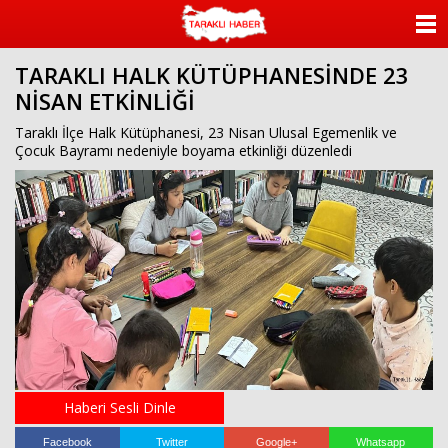
ANASAYFA
TARAKLI HALK KÜTÜPHANESİNDE 23
KATEGORİLER
NİSAN ETKİNLİĞİ
YAZARLAR
Taraklı İlçe Halk Kütüphanesi, 23 Nisan Ulusal Egemenlik ve
Çocuk Bayramı nedeniyle boyama etkinliği düzenledi
ANKETLER
FOTO GALERİ
VİDEO GALERİ
KÜNYE
İLETİŞİM
Haberi Sesli Dinle
Facebook
Twitter
Google+
Whatsapp