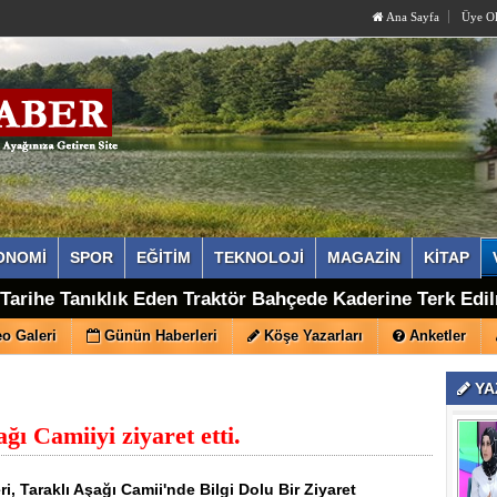
Ana Sayfa
Üye O
ONOMİ
SPOR
EĞİTİM
TEKNOLOJİ
MAGAZİN
KİTAP
eni Parti'ye Geçen İsmail Doğan, Taraklı Kurucu İlçe Ba
a Tarihe Tanıklık Eden Traktör Bahçede Kaderine Terk Edi
o Galeri
Günün Haberleri
Köşe Yazarları
Anketler
YA
ı Camiiyi ziyaret etti.
i, Taraklı Aşağı Camii'nde Bilgi Dolu Bir Ziyaret