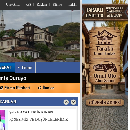
l
Üye Girişi
RSS
Reklam
Künye
İletisim
İzzettin KÖMÜRCÜ
Sayın Yusuf Alemdar’a Açık Mektup
VEFAT
Tümü
şkanı Oldu
lmiş Duruyor
Şule KAYA DEMİRKIRAN
Firma Rehberi
İlanlar
İÇ SESİMİZ VE DÜŞÜNCELERİMİZ
ZARLAR
Muhsin ÖZTÜRK
Hıdırlık Tepesi Bizi Bekliyor…