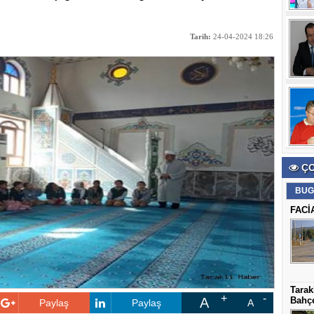
Tarih:
24-04-2024 18:26
ÇO
BUG
FACİ
Tarak
A
Bahçe
Paylaş
Paylaş
A