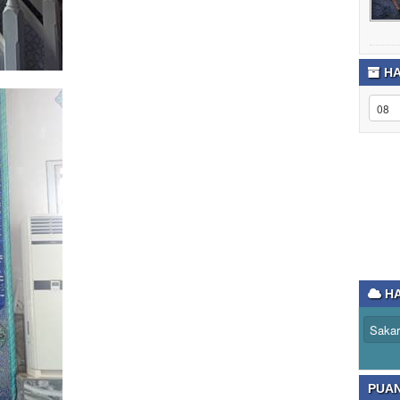
HA
HA
PUA