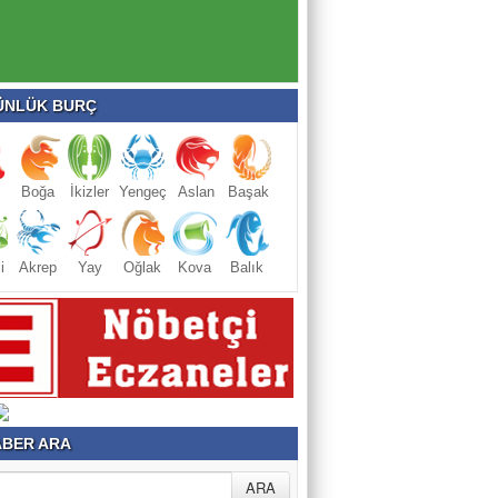
NLÜK BURÇ
Boğa
İkizler
Yengeç
Aslan
Başak
i
Akrep
Yay
Oğlak
Kova
Balık
BER ARA