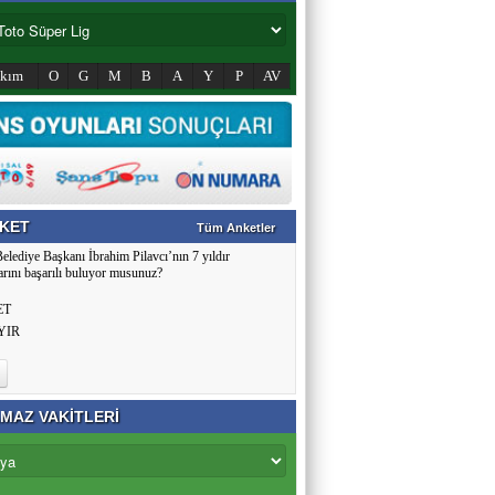
akım
O
G
M
B
A
Y
P
AV
KET
Tüm Anketler
Belediye Başkanı İbrahim Pilavcı’nın 7 yıldır
arını başarılı buluyor musunuz?
ET
YIR
MAZ VAKİTLERİ