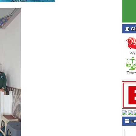
GÜ
Koç
Teraz
HA