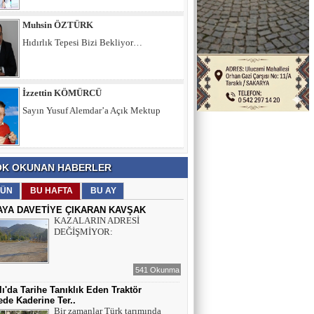
İzzettin KÖMÜRCÜ
Sayın Yusuf Alemdar’a Açık Mektup
Şule KAYA DEMİRKIRAN
İÇ SESİMİZ VE DÜŞÜNCELERİMİZ
Muhsin ÖZTÜRK
K OKUNAN HABERLER
Hıdırlık Tepesi Bizi Bekliyor…
ÜN
BU HAFTA
BU AY
AYA DAVETİYE ÇIKARAN KAVŞAK
KAZALARIN ADRESİ
DEĞİŞMİYOR:
541 Okunma
lı'da Tarihe Tanıklık Eden Traktör
de Kaderine Ter..
Bir zamanlar Türk tarımında