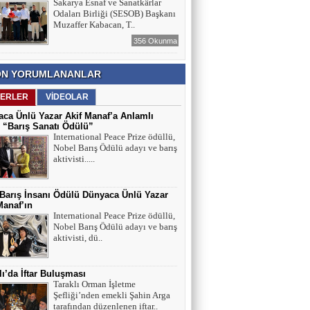
Sakarya Esnaf ve Sanatkârlar
Odaları Birliği (SESOB) Başkanı
Muzaffer Kabacan, T..
356 Okunma
N YORUMLANANLAR
ERLER
VİDEOLAR
ca Ünlü Yazar Akif Manaf’a Anlamlı
 “Barış Sanatı Ödülü”
International Peace Prize ödüllü,
Nobel Barış Ödülü adayı ve barış
aktivisti.....
 Barış İnsanı Ödülü Dünyaca Ünlü Yazar
Manaf’ın
International Peace Prize ödüllü,
Nobel Barış Ödülü adayı ve barış
aktivisti, dü..
lı’da İftar Buluşması
Taraklı Orman İşletme
Şefliği’nden emekli Şahin Arga
tarafından düzenlenen iftar..