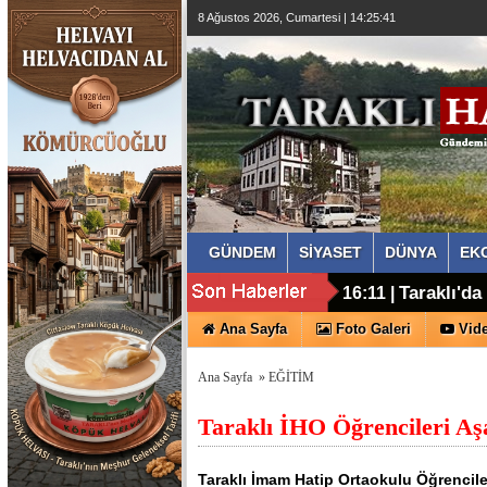
8 Ağustos 2026, Cumartesi | 14:25:42
GÜNDEM
SİYASET
DÜNYA
EK
CHP'den Y
15:03 |
Taraklı'd
16:11 |
Ana Sayfa
Foto Galeri
Vide
Ana Sayfa
»
EĞİTİM
Taraklı İHO Öğrencileri Aşağ
Taraklı İmam Hatip Ortaokulu Öğrenciler