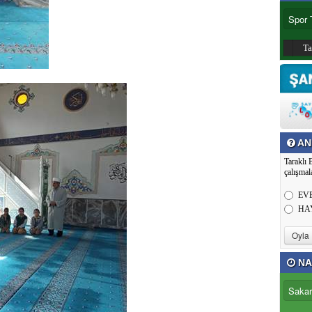
T
AN
Taraklı 
çalışmal
EV
HA
NA