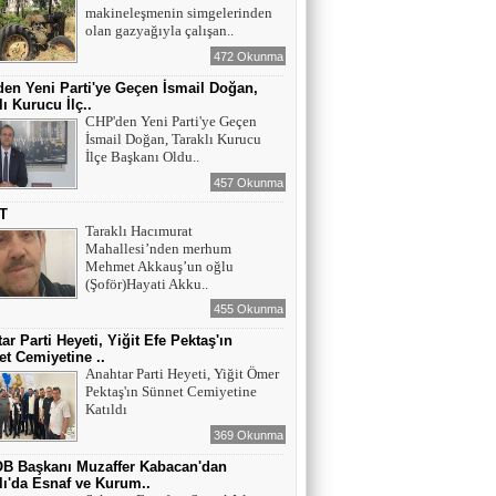
makineleşmenin simgelerinden
olan gazyağıyla çalışan..
472 Okunma
en Yeni Parti'ye Geçen İsmail Doğan,
lı Kurucu İlç..
CHP'den Yeni Parti'ye Geçen
İsmail Doğan, Taraklı Kurucu
İlçe Başkanı Oldu..
457 Okunma
T
Taraklı Hacımurat
Mahallesi’nden merhum
Mehmet Akkauş’un oğlu
(Şoför)Hayati Akku..
455 Okunma
ar Parti Heyeti, Yiğit Efe Pektaş'ın
t Cemiyetine ..
Anahtar Parti Heyeti, Yiğit Ömer
Pektaş'ın Sünnet Cemiyetine
Katıldı
369 Okunma
B Başkanı Muzaffer Kabacan'dan
lı'da Esnaf ve Kurum..