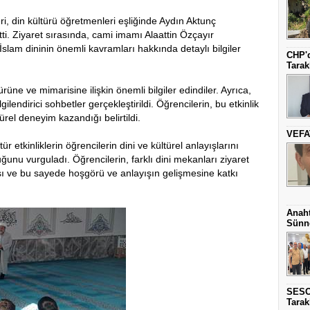
i, din kültürü öğretmenleri eşliğinde Aydın Aktunç
etti. Ziyaret sırasında, cami imamı Alaattin Özçayır
İslam dininin önemli kavramları hakkında detaylı bilgiler
CHP'd
Tarak
rüne ve mimarisine ilişkin önemli bilgiler edindiler. Ayrıca,
ilendirici sohbetler gerçekleştirildi. Öğrencilerin, bu etkinlik
ltürel deneyim kazandığı belirtildi.
VEFA
 etkinliklerin öğrencilerin dini ve kültürel anlayışlarını
nu vurguladı. Öğrencilerin, farklı dini mekanları ziyaret
sı ve bu sayede hoşgörü ve anlayışın gelişmesine katkı
Anaht
Sünne
SESO
Tarak