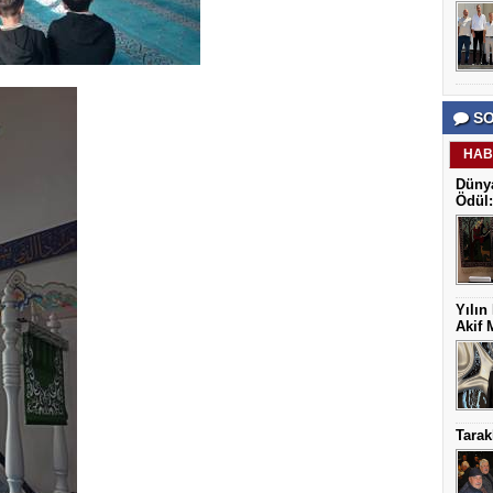
SO
HAB
Dünya
Ödül:
Yılın
Akif 
Tarak