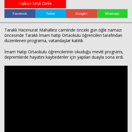
Haberi Sesli Dinle
Facebook
Twitter
Google+
Whatsapp
Haberin Doğru Adresi.
Taraklı Hacımurat Mahallesi camiinde önceki gün öğle namazı
öncesinde Taraklı İmam hatip Ortaokulu öğrencileri tarafından
düzenlenen programa, vatandaşlar katıldı.
İmam Hatip Ortaokulu öğrencilerinin okuduğu mevlit programı,
depremlerde hayatını kaybedenler için yapılan duayla sona erdi.