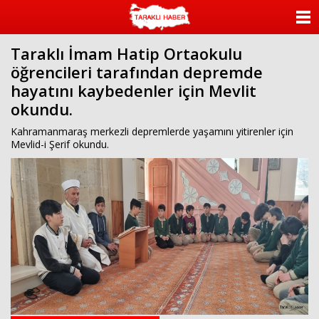
ANASAYFA
Taraklı İmam Hatip Ortaokulu
KATEGORİLER
öğrencileri tarafından depremde
hayatını kaybedenler için Mevlit
YAZARLAR
okundu.
ANKETLER
Kahramanmaraş merkezli depremlerde yaşamını yitirenler için
Mevlid-i Şerif okundu.
FOTO GALERİ
VİDEO GALERİ
KÜNYE
İLETİŞİM