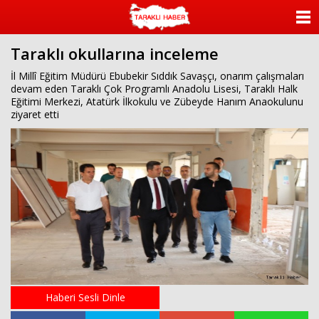
ANASAYFA
Taraklı okullarına inceleme
KATEGORİLER
İl Millî Eğitim Müdürü Ebubekir Sıddık Savaşçı, onarım çalışmaları
devam eden Taraklı Çok Programlı Anadolu Lisesi, Taraklı Halk
YAZARLAR
Eğitimi Merkezi, Atatürk İlkokulu ve Zübeyde Hanım Anaokulunu
ziyaret etti
ANKETLER
FOTO GALERİ
VİDEO GALERİ
KÜNYE
İLETİŞİM
Haberi Sesli Dinle