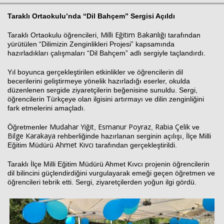
Taraklı Ortaokulu’nda “Dil Bahçem” Sergisi Açıldı
Milli Eğitim Bakanlığı
Haberin Doğru Adresi.
Taraklı Ortaokulu
öğrencileri,
tarafından
yürütülen “Dilimizin Zenginlikleri Projesi” kapsamında
hazırladıkları çalışmaları “Dil Bahçem” adlı sergiyle taçlandırdı.
Yıl boyunca gerçekleştirilen etkinlikler ve öğrencilerin dil
becerilerini geliştirmeye yönelik hazırladığı eserler, okulda
düzenlenen sergide ziyaretçilerin beğenisine sunuldu. Sergi,
öğrencilerin Türkçeye olan ilgisini artırmayı ve dilin zenginliğini
fark etmelerini amaçladı.
Mudahar Yiğit
Esmanur Poyraz
Rabia Çelik
Öğretmenler
,
,
ve
Bilge Karakaya
rehberliğinde hazırlanan serginin açılışı, İlçe Milli
Ahmet Kıvcı
Eğitim Müdürü
tarafından gerçekleştirildi.
Taraklı İlçe Milli Eğitim Müdürü Ahmet Kıvcı projenin öğrencilerin
dil bilincini güçlendirdiğini vurgulayarak emeği geçen öğretmen ve
öğrencileri tebrik etti. Sergi, ziyaretçilerden yoğun ilgi gördü.