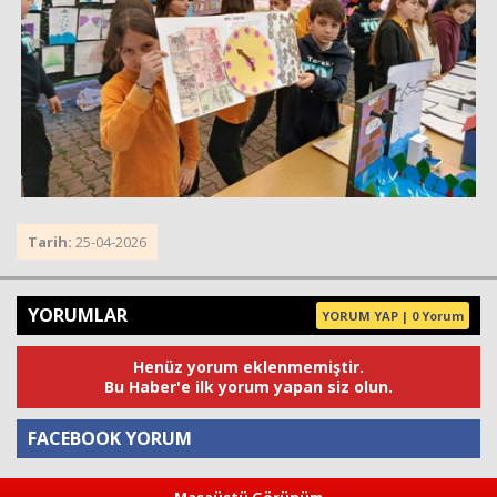
Tarih:
25-04-2026
YORUMLAR
YORUM YAP | 0 Yorum
Henüz yorum eklenmemiştir.
Bu Haber'e ilk yorum yapan siz olun.
FACEBOOK YORUM
Masaüstü Görünüm