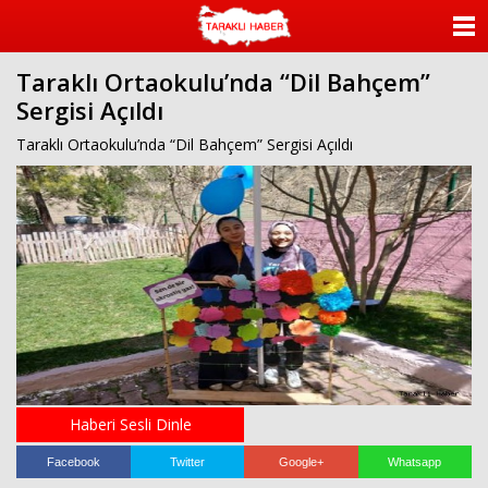
ANASAYFA
Taraklı Ortaokulu’nda “Dil Bahçem”
KATEGORİLER
Sergisi Açıldı
YAZARLAR
Taraklı Ortaokulu’nda “Dil Bahçem” Sergisi Açıldı
ANKETLER
FOTO GALERİ
VİDEO GALERİ
KÜNYE
İLETİŞİM
Haberi Sesli Dinle
Facebook
Twitter
Google+
Whatsapp